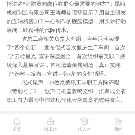
情讲述“消防员的岗位在群众最需要的地方”；昆船
机械制造有限公司王涛师徒现场展示了用自主研发
的五轴精密加工中心制作的舰艇模型，用实际行动
展现工匠精神的代际传承。
省总工会相关负责人介绍，今年活动实现
了“四个创新”：发布仪式首次搬进生产车间，首次
与“云岭星光”宣讲深度融合，首次组织最美职工持
续深入基层宣讲，首次邀请亲属到场，真正实现
了“选树—发布—宣讲—带动”的良性循环。
仪式尾声，10位最美职工与职工方阵齐唱
《劳动号子》，歌声与机器轰鸣交织，汇聚成全省
职工奋力谱写中国式现代化云南篇章的铿锵誓言。
首页
找工作
招人才
我的