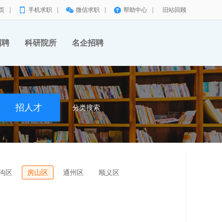
页
|
手机求职
|
微信求职
|
帮助中心
|
旧站回顾
招聘
科研院所
名企招聘
分类搜索
沟区
房山区
通州区
顺义区