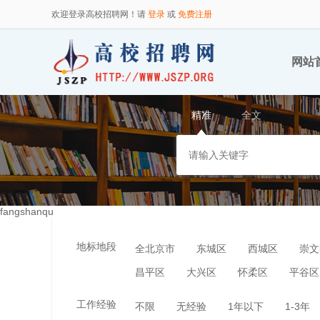
欢迎登录高校招聘网！请
登录
或
免费注册
网站
精准
全文
fangshanqu
地标地段
全北京市
东城区
西城区
崇文
昌平区
大兴区
怀柔区
平谷区
工作经验
不限
无经验
1年以下
1-3年