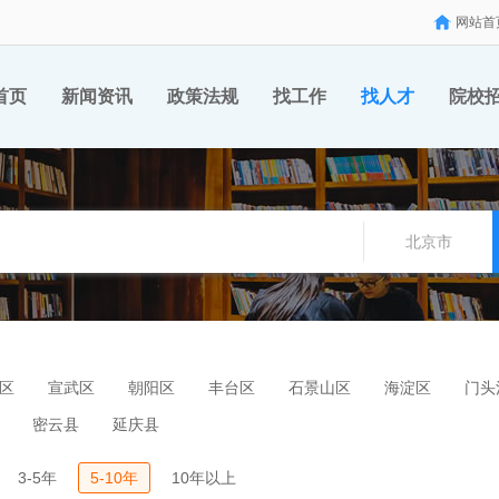
网站首
首页
新闻资讯
政策法规
找工作
找人才
院校
北京市
区
宣武区
朝阳区
丰台区
石景山区
海淀区
门头
密云县
延庆县
3-5年
5-10年
10年以上