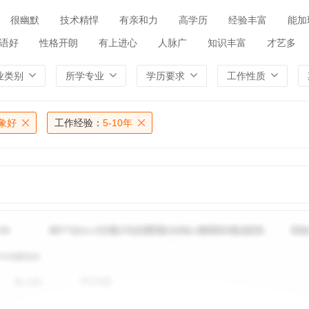
很幽默
技术精悍
有亲和力
高学历
经验丰富
能加
语好
性格开朗
有上进心
人脉广
知识丰富
才艺多
业类别
所学专业
学历要求
工作性质
象好
工作经验：
5-10年