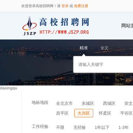
欢迎登录高校招聘网！请
登录
或
免费注册
网站
精准
全文
daxingqu
地标地段
全北京市
东城区
西城区
崇文
昌平区
大兴区
怀柔区
平谷区
工作经验
不限
无经验
1年以下
1-3年