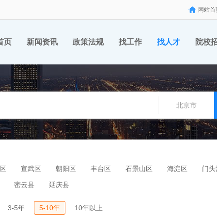
网站首
首页
新闻资讯
政策法规
找工作
找人才
院校
北京市
区
宣武区
朝阳区
丰台区
石景山区
海淀区
门头
密云县
延庆县
3-5年
5-10年
10年以上