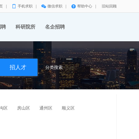
页
|
手机求职
|
微信求职
|
帮助中心
|
旧站回顾
招聘
科研院所
名企招聘
分类搜索
沟区
房山区
通州区
顺义区