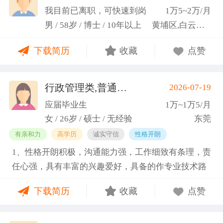
科研严谨性融入实践工作中
我目前已离职，可快速到岗
1万5~2万/月
男 / 58岁 / 博士 / 10年以上
黄埔区,白云区,增城市
下载简历
收藏
点赞
行政管理类,普通教师类
2026-07-19
(蓝小艳)
应届毕业生
1万~1万5/月
女 / 26岁 / 硕士 / 无经验
东莞
有亲和力
高学历
诚实守信
性格开朗
1、性格开朗积极，沟通能力强，工作细致有条理，责
任心强，具有丰富的兴趣爱好，具备的作专业技术路
线图的能力。 2、具有丰富的宣传、组织经验。曾担
下载简历
收藏
点赞
任班级生活委员与课程助管，多次组织班级篮球、羽
毛球和趣味运动会等团建活动，也积极参与社团的相