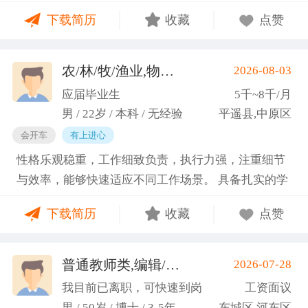
门课程的同时取得保研资格，成功保研至江西财经大
下载简历
收藏
点赞
学；研一刚入学就跟随导师参加多个项目书撰写，其
中包括各类横向课题和国家社科基金项目、国家自科
基金项目以及国家重大课题项目申报书的撰写。
农/林/牧/渔业,物业管理,环保,物流/仓储,人事/行政/后勤
2026-08-03
（2）沟通能力强，2023年9月-2024年6月在研究生管
应届毕业生
5千~8千/月
理办公室担任助管，主要负责硕士、博士研究生开
男 / 22岁 / 本科 / 无经验
平遥县,中原区
题、预答辩和正式答辩答辩秘书工作，同时负责研究
会开车
有上进心
生入学复试相关工作，研究生日常事务管理工作，与
性格乐观稳重，工作细致负责，执行力强，注重细节
老师和同学多方沟通协调；2025年4月-2025年7月在
与效率，能够快速适应不同工作场景。 具备扎实的学
图书馆信息处担任助管，主要负责毕业生论文查重、
科知识储备与多维度实践经验，形成了清晰的工作思
上传，毕业生信息核对，以及协助图书馆老师与学生
下载简历
收藏
点赞
路与良好的问题处理意识。 拥有较强的团队协作与跨
沟通举办各种活动。 （3）组织管理能力强，在读期
部门沟通能力，秉持持续学习的态度，立志在岗位上
间担任英语口语社团社长，在社团纳新时期招到团员
稳步成长并创造价值。
普通教师类,编辑/出版/印刷
2026-07-28
一百余人，并组织每天口语晨读活动，同时不定期举
(刘先生)
办各种社团内部活动，如迎新、英语角等。
我目前已离职，可快速到岗
工资面议
男 / 50岁 / 博士 / 3-5年
东城区,河东区