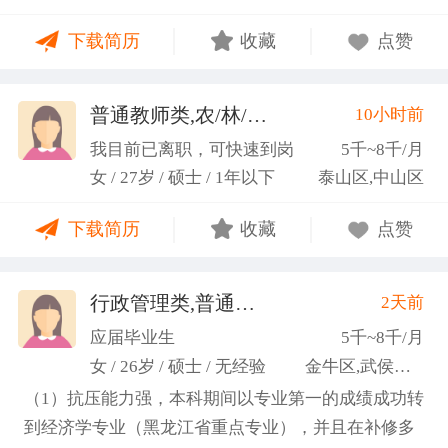
力；具备较强的思维逻辑能力，高效处理各类繁琐事
下载简历
收藏
点赞
务； 学习能力：有清晰的自我定位，能够很好地吸纳
新知识，进入相关工作领域； 性格品质：性格稳重，
做事认真细心，具有较强的执行力、高度敬业精神、
普通教师类,农/林/牧/渔业
10小时前
(张卓璐)
良好的职业操 守和团队协作精神。
我目前已离职，可快速到岗
5千~8千/月
女 / 27岁 / 硕士 / 1年以下
泰山区,中山区
下载简历
收藏
点赞
行政管理类,普通教师类
2天前
(许梦园)
应届毕业生
5千~8千/月
女 / 26岁 / 硕士 / 无经验
金牛区,武侯区,青羊区
（1）抗压能力强，本科期间以专业第一的成绩成功转
到经济学专业（黑龙江省重点专业），并且在补修多