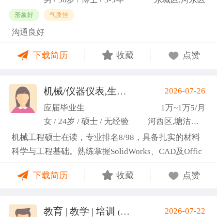
形象好
气质佳
沟通良好
下载简历
收藏
点赞
机械/仪器仪表,生产管理/研发
2026-07-26
(高蕾)
应届毕业生
1万~1万5/月
女 / 24岁 / 硕士 / 无经验
河西区,塘沽区,东丽区
机械工程硕士在读，专业排名8/98，具备扎实的材料
科学与工程基础。熟练掌握SolidWorks、CAD及Offic
e办公软件，通过CET-6(465分)。作为项目负责人主导
下载简历
收藏
点赞
2项天津市科研项目，擅长实验设计与数据分析;曾带
领跨专业团队获全国焊接创新创意大赛一等奖，具备
优秀的团队协作与沟通协调能力，责任心强，渴望将
教育 | 教学 | 培训
2026-07-22
(汤山文)