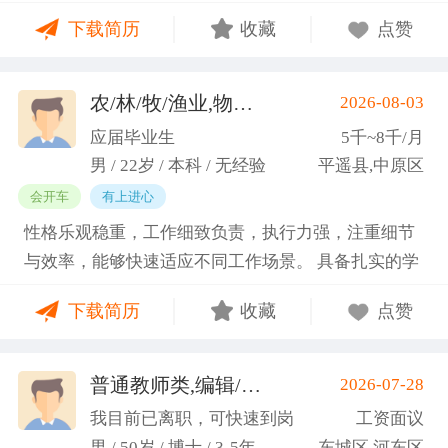
门课程的同时取得保研资格，成功保研至江西财经大
下载简历
收藏
点赞
学；研一刚入学就跟随导师参加多个项目书撰写，其
中包括各类横向课题和国家社科基金项目、国家自科
基金项目以及国家重大课题项目申报书的撰写。
农/林/牧/渔业,物业管理,环保,物流/仓储,人事/行政/后勤
2026-08-03
（2）沟通能力强，2023年9月-2024年6月在研究生管
应届毕业生
5千~8千/月
理办公室担任助管，主要负责硕士、博士研究生开
男 / 22岁 / 本科 / 无经验
平遥县,中原区
题、预答辩和正式答辩答辩秘书工作，同时负责研究
会开车
有上进心
生入学复试相关工作，研究生日常事务管理工作，与
性格乐观稳重，工作细致负责，执行力强，注重细节
老师和同学多方沟通协调；2025年4月-2025年7月在
与效率，能够快速适应不同工作场景。 具备扎实的学
图书馆信息处担任助管，主要负责毕业生论文查重、
科知识储备与多维度实践经验，形成了清晰的工作思
上传，毕业生信息核对，以及协助图书馆老师与学生
下载简历
收藏
点赞
路与良好的问题处理意识。 拥有较强的团队协作与跨
沟通举办各种活动。 （3）组织管理能力强，在读期
部门沟通能力，秉持持续学习的态度，立志在岗位上
间担任英语口语社团社长，在社团纳新时期招到团员
稳步成长并创造价值。
普通教师类,编辑/出版/印刷
2026-07-28
一百余人，并组织每天口语晨读活动，同时不定期举
(刘先生)
办各种社团内部活动，如迎新、英语角等。
我目前已离职，可快速到岗
工资面议
男 / 50岁 / 博士 / 3-5年
东城区,河东区