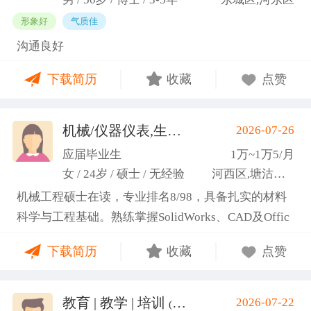
形象好
气质佳
沟通良好
下载简历
收藏
点赞
机械/仪器仪表,生产管理/研发
2026-07-26
(高蕾)
应届毕业生
1万~1万5/月
女 / 24岁 / 硕士 / 无经验
河西区,塘沽区,东丽区
机械工程硕士在读，专业排名8/98，具备扎实的材料
科学与工程基础。熟练掌握SolidWorks、CAD及Offic
e办公软件，通过CET-6(465分)。作为项目负责人主导
下载简历
收藏
点赞
2项天津市科研项目，擅长实验设计与数据分析;曾带
领跨专业团队获全国焊接创新创意大赛一等奖，具备
优秀的团队协作与沟通协调能力，责任心强，渴望将
教育 | 教学 | 培训
2026-07-22
(汤山文)