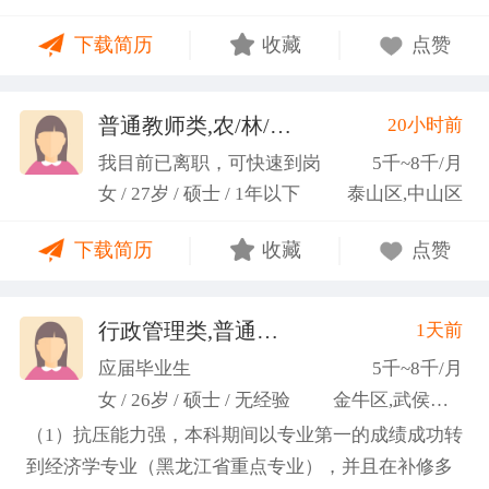
力；具备较强的思维逻辑能力，高效处理各类繁琐事
下载简历
收藏
点赞
务； 学习能力：有清晰的自我定位，能够很好地吸纳
新知识，进入相关工作领域； 性格品质：性格稳重，
做事认真细心，具有较强的执行力、高度敬业精神、
普通教师类,农/林/牧/渔业
20小时前
(张卓璐)
良好的职业操 守和团队协作精神。
我目前已离职，可快速到岗
5千~8千/月
女 / 27岁 / 硕士 / 1年以下
泰山区,中山区
下载简历
收藏
点赞
行政管理类,普通教师类
1天前
(许梦园)
应届毕业生
5千~8千/月
女 / 26岁 / 硕士 / 无经验
金牛区,武侯区,青羊区
（1）抗压能力强，本科期间以专业第一的成绩成功转
到经济学专业（黑龙江省重点专业），并且在补修多