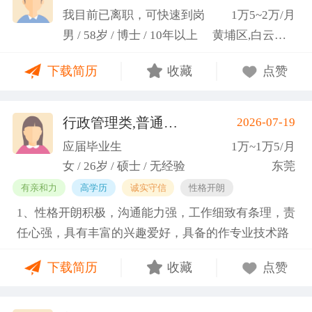
科研严谨性融入实践工作中
我目前已离职，可快速到岗
1万5~2万/月
男 / 58岁 / 博士 / 10年以上
黄埔区,白云区,增城市
下载简历
收藏
点赞
行政管理类,普通教师类
2026-07-19
(蓝小艳)
应届毕业生
1万~1万5/月
女 / 26岁 / 硕士 / 无经验
东莞
有亲和力
高学历
诚实守信
性格开朗
1、性格开朗积极，沟通能力强，工作细致有条理，责
任心强，具有丰富的兴趣爱好，具备的作专业技术路
线图的能力。 2、具有丰富的宣传、组织经验。曾担
下载简历
收藏
点赞
任班级生活委员与课程助管，多次组织班级篮球、羽
毛球和趣味运动会等团建活动，也积极参与社团的相