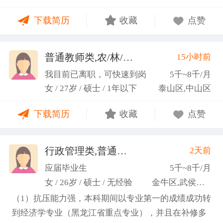
力；具备较强的思维逻辑能力，高效处理各类繁琐事
下载简历
收藏
点赞
务； 学习能力：有清晰的自我定位，能够很好地吸纳
新知识，进入相关工作领域； 性格品质：性格稳重，
做事认真细心，具有较强的执行力、高度敬业精神、
普通教师类,农/林/牧/渔业
15小时前
(张卓璐)
良好的职业操 守和团队协作精神。
我目前已离职，可快速到岗
5千~8千/月
女 / 27岁 / 硕士 / 1年以下
泰山区,中山区
下载简历
收藏
点赞
行政管理类,普通教师类
2天前
(许梦园)
应届毕业生
5千~8千/月
女 / 26岁 / 硕士 / 无经验
金牛区,武侯区,青羊区
（1）抗压能力强，本科期间以专业第一的成绩成功转
到经济学专业（黑龙江省重点专业），并且在补修多