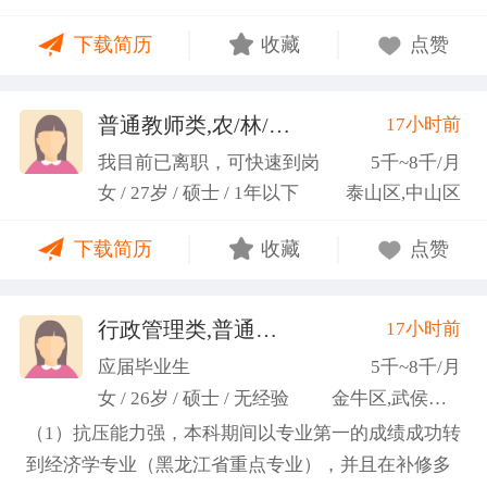
力；具备较强的思维逻辑能力，高效处理各类繁琐事
下载简历
收藏
点赞
务； 学习能力：有清晰的自我定位，能够很好地吸纳
新知识，进入相关工作领域； 性格品质：性格稳重，
做事认真细心，具有较强的执行力、高度敬业精神、
普通教师类,农/林/牧/渔业
17小时前
(张卓璐)
良好的职业操 守和团队协作精神。
我目前已离职，可快速到岗
5千~8千/月
女 / 27岁 / 硕士 / 1年以下
泰山区,中山区
下载简历
收藏
点赞
行政管理类,普通教师类
17小时前
(许梦园)
应届毕业生
5千~8千/月
女 / 26岁 / 硕士 / 无经验
金牛区,武侯区,青羊区
（1）抗压能力强，本科期间以专业第一的成绩成功转
到经济学专业（黑龙江省重点专业），并且在补修多