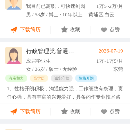
科研严谨性融入实践工作中
我目前已离职，可快速到岗
1万5~2万/月
男 / 58岁 / 博士 / 10年以上
黄埔区,白云区,增城市
下载简历
收藏
点赞
行政管理类,普通教师类
2026-07-19
(蓝小艳)
应届毕业生
1万~1万5/月
女 / 26岁 / 硕士 / 无经验
东莞
有亲和力
高学历
诚实守信
性格开朗
1、性格开朗积极，沟通能力强，工作细致有条理，责
任心强，具有丰富的兴趣爱好，具备的作专业技术路
线图的能力。 2、具有丰富的宣传、组织经验。曾担
下载简历
收藏
点赞
任班级生活委员与课程助管，多次组织班级篮球、羽
毛球和趣味运动会等团建活动，也积极参与社团的相