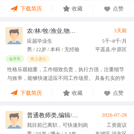
门课程的同时取得保研资格，成功保研至江西财经大
下载简历
收藏
点赞
学；研一刚入学就跟随导师参加多个项目书撰写，其
中包括各类横向课题和国家社科基金项目、国家自科
基金项目以及国家重大课题项目申报书的撰写。
农/林/牧/渔业,物业管理,环保,物流/仓储,人事/行政/后勤
3天前
（2）沟通能力强，2023年9月-2024年6月在研究生管
应届毕业生
5千~8千/月
理办公室担任助管，主要负责硕士、博士研究生开
男 / 22岁 / 本科 / 无经验
平遥县,中原区
题、预答辩和正式答辩答辩秘书工作，同时负责研究
会开车
有上进心
生入学复试相关工作，研究生日常事务管理工作，与
性格乐观稳重，工作细致负责，执行力强，注重细节
老师和同学多方沟通协调；2025年4月-2025年7月在
与效率，能够快速适应不同工作场景。 具备扎实的学
图书馆信息处担任助管，主要负责毕业生论文查重、
科知识储备与多维度实践经验，形成了清晰的工作思
上传，毕业生信息核对，以及协助图书馆老师与学生
下载简历
收藏
点赞
路与良好的问题处理意识。 拥有较强的团队协作与跨
沟通举办各种活动。 （3）组织管理能力强，在读期
部门沟通能力，秉持持续学习的态度，立志在岗位上
间担任英语口语社团社长，在社团纳新时期招到团员
稳步成长并创造价值。
普通教师类,编辑/出版/印刷
2026-07-28
一百余人，并组织每天口语晨读活动，同时不定期举
(刘先生)
办各种社团内部活动，如迎新、英语角等。
我目前已离职，可快速到岗
工资面议
男 / 50岁 / 博士 / 3-5年
东城区,河东区