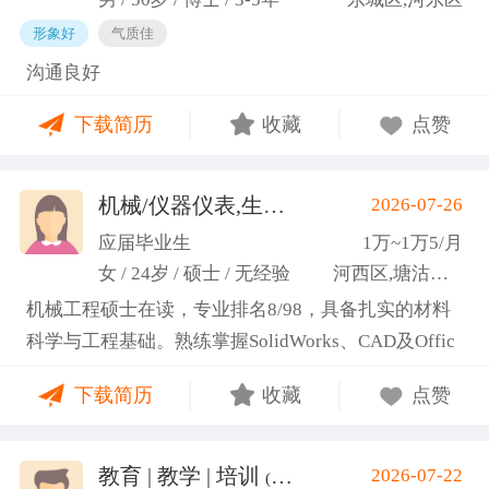
形象好
气质佳
沟通良好
下载简历
收藏
点赞
机械/仪器仪表,生产管理/研发
2026-07-26
(高蕾)
应届毕业生
1万~1万5/月
女 / 24岁 / 硕士 / 无经验
河西区,塘沽区,东丽区
机械工程硕士在读，专业排名8/98，具备扎实的材料
科学与工程基础。熟练掌握SolidWorks、CAD及Offic
e办公软件，通过CET-6(465分)。作为项目负责人主导
下载简历
收藏
点赞
2项天津市科研项目，擅长实验设计与数据分析;曾带
领跨专业团队获全国焊接创新创意大赛一等奖，具备
优秀的团队协作与沟通协调能力，责任心强，渴望将
教育 | 教学 | 培训
2026-07-22
(汤山文)