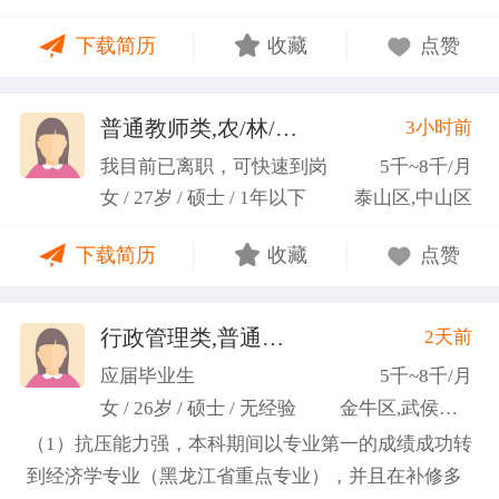
力；具备较强的思维逻辑能力，高效处理各类繁琐事
下载简历
收藏
点赞
务； 学习能力：有清晰的自我定位，能够很好地吸纳
新知识，进入相关工作领域； 性格品质：性格稳重，
做事认真细心，具有较强的执行力、高度敬业精神、
普通教师类,农/林/牧/渔业
3小时前
(张卓璐)
良好的职业操 守和团队协作精神。
我目前已离职，可快速到岗
5千~8千/月
女 / 27岁 / 硕士 / 1年以下
泰山区,中山区
下载简历
收藏
点赞
行政管理类,普通教师类
2天前
(许梦园)
应届毕业生
5千~8千/月
女 / 26岁 / 硕士 / 无经验
金牛区,武侯区,青羊区
（1）抗压能力强，本科期间以专业第一的成绩成功转
到经济学专业（黑龙江省重点专业），并且在补修多