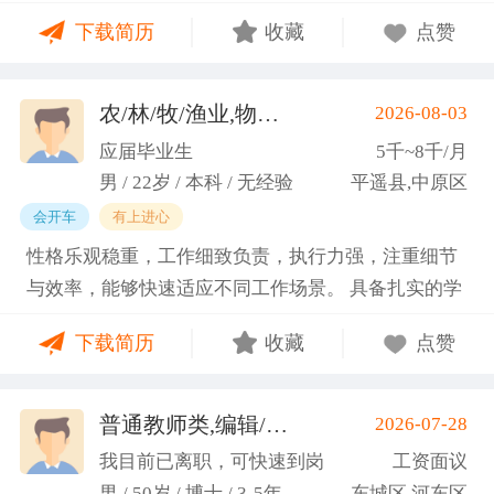
门课程的同时取得保研资格，成功保研至江西财经大
下载简历
收藏
点赞
学；研一刚入学就跟随导师参加多个项目书撰写，其
中包括各类横向课题和国家社科基金项目、国家自科
基金项目以及国家重大课题项目申报书的撰写。
农/林/牧/渔业,物业管理,环保,物流/仓储,人事/行政/后勤
2026-08-03
（2）沟通能力强，2023年9月-2024年6月在研究生管
应届毕业生
5千~8千/月
理办公室担任助管，主要负责硕士、博士研究生开
男 / 22岁 / 本科 / 无经验
平遥县,中原区
题、预答辩和正式答辩答辩秘书工作，同时负责研究
会开车
有上进心
生入学复试相关工作，研究生日常事务管理工作，与
性格乐观稳重，工作细致负责，执行力强，注重细节
老师和同学多方沟通协调；2025年4月-2025年7月在
与效率，能够快速适应不同工作场景。 具备扎实的学
图书馆信息处担任助管，主要负责毕业生论文查重、
科知识储备与多维度实践经验，形成了清晰的工作思
上传，毕业生信息核对，以及协助图书馆老师与学生
下载简历
收藏
点赞
路与良好的问题处理意识。 拥有较强的团队协作与跨
沟通举办各种活动。 （3）组织管理能力强，在读期
部门沟通能力，秉持持续学习的态度，立志在岗位上
间担任英语口语社团社长，在社团纳新时期招到团员
稳步成长并创造价值。
普通教师类,编辑/出版/印刷
2026-07-28
一百余人，并组织每天口语晨读活动，同时不定期举
(刘先生)
办各种社团内部活动，如迎新、英语角等。
我目前已离职，可快速到岗
工资面议
男 / 50岁 / 博士 / 3-5年
东城区,河东区