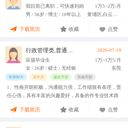
科研严谨性融入实践工作中
我目前已离职，可快速到岗
1万5~2万/月
男 / 58岁 / 博士 / 10年以上
黄埔区,白云区,增城市
下载简历
收藏
点赞
行政管理类,普通教师类
2026-07-19
(蓝小艳)
应届毕业生
1万~1万5/月
女 / 26岁 / 硕士 / 无经验
东莞
有亲和力
高学历
诚实守信
性格开朗
1、性格开朗积极，沟通能力强，工作细致有条理，责
任心强，具有丰富的兴趣爱好，具备的作专业技术路
线图的能力。 2、具有丰富的宣传、组织经验。曾担
下载简历
收藏
点赞
任班级生活委员与课程助管，多次组织班级篮球、羽
毛球和趣味运动会等团建活动，也积极参与社团的相