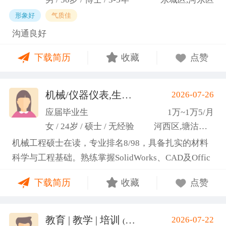
形象好
气质佳
沟通良好
下载简历
收藏
点赞
机械/仪器仪表,生产管理/研发
2026-07-26
(高蕾)
应届毕业生
1万~1万5/月
女 / 24岁 / 硕士 / 无经验
河西区,塘沽区,东丽区
机械工程硕士在读，专业排名8/98，具备扎实的材料
科学与工程基础。熟练掌握SolidWorks、CAD及Offic
e办公软件，通过CET-6(465分)。作为项目负责人主导
下载简历
收藏
点赞
2项天津市科研项目，擅长实验设计与数据分析;曾带
领跨专业团队获全国焊接创新创意大赛一等奖，具备
优秀的团队协作与沟通协调能力，责任心强，渴望将
教育 | 教学 | 培训
2026-07-22
(汤山文)