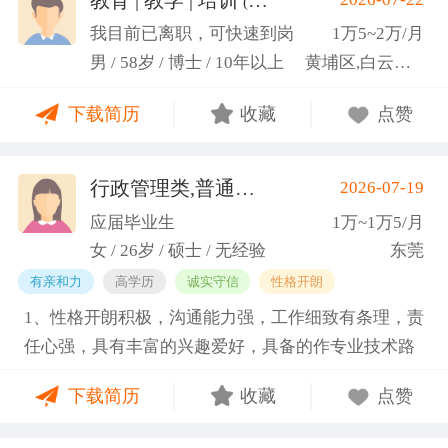
(汤山文)
科研严谨性融入实践工作中
我目前已离职，可快速到岗
1万5~2万/月
男 / 58岁 / 博士 / 10年以上
黄埔区,白云区,增城市
下载简历
收藏
点赞
行政管理类,普通教师类
2026-07-19
(蓝小艳)
应届毕业生
1万~1万5/月
女 / 26岁 / 硕士 / 无经验
东莞
有亲和力
高学历
诚实守信
性格开朗
1、性格开朗积极，沟通能力强，工作细致有条理，责
任心强，具有丰富的兴趣爱好，具备的作专业技术路
线图的能力。 2、具有丰富的宣传、组织经验。曾担
下载简历
收藏
点赞
任班级生活委员与课程助管，多次组织班级篮球、羽
毛球和趣味运动会等团建活动，也积极参与社团的相