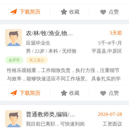
门课程的同时取得保研资格，成功保研至江西财经大
下载简历
收藏
点赞
学；研一刚入学就跟随导师参加多个项目书撰写，其
中包括各类横向课题和国家社科基金项目、国家自科
基金项目以及国家重大课题项目申报书的撰写。
农/林/牧/渔业,物业管理,环保,物流/仓储,人事/行政/后勤
3天前
（2）沟通能力强，2023年9月-2024年6月在研究生管
应届毕业生
5千~8千/月
理办公室担任助管，主要负责硕士、博士研究生开
男 / 22岁 / 本科 / 无经验
平遥县,中原区
题、预答辩和正式答辩答辩秘书工作，同时负责研究
会开车
有上进心
生入学复试相关工作，研究生日常事务管理工作，与
性格乐观稳重，工作细致负责，执行力强，注重细节
老师和同学多方沟通协调；2025年4月-2025年7月在
与效率，能够快速适应不同工作场景。 具备扎实的学
图书馆信息处担任助管，主要负责毕业生论文查重、
科知识储备与多维度实践经验，形成了清晰的工作思
上传，毕业生信息核对，以及协助图书馆老师与学生
下载简历
收藏
点赞
路与良好的问题处理意识。 拥有较强的团队协作与跨
沟通举办各种活动。 （3）组织管理能力强，在读期
部门沟通能力，秉持持续学习的态度，立志在岗位上
间担任英语口语社团社长，在社团纳新时期招到团员
稳步成长并创造价值。
普通教师类,编辑/出版/印刷
2026-07-28
一百余人，并组织每天口语晨读活动，同时不定期举
(刘先生)
办各种社团内部活动，如迎新、英语角等。
我目前已离职，可快速到岗
工资面议