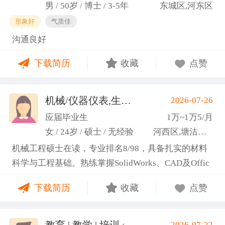
男 / 50岁 / 博士 / 3-5年
东城区,河东区
形象好
气质佳
沟通良好
下载简历
收藏
点赞
机械/仪器仪表,生产管理/研发
2026-07-26
(高蕾)
应届毕业生
1万~1万5/月
女 / 24岁 / 硕士 / 无经验
河西区,塘沽区,东丽区
机械工程硕士在读，专业排名8/98，具备扎实的材料
科学与工程基础。熟练掌握SolidWorks、CAD及Offic
e办公软件，通过CET-6(465分)。作为项目负责人主导
下载简历
收藏
点赞
2项天津市科研项目，擅长实验设计与数据分析;曾带
领跨专业团队获全国焊接创新创意大赛一等奖，具备
优秀的团队协作与沟通协调能力，责任心强，渴望将
教育 | 教学 | 培训
2026-07-22