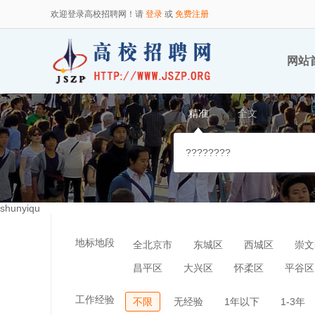
欢迎登录高校招聘网！请
登录
或
免费注册
网站
精准
全文
shunyiqu
地标地段
全北京市
东城区
西城区
崇文
昌平区
大兴区
怀柔区
平谷区
工作经验
不限
无经验
1年以下
1-3年