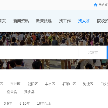
网站首
首页
新闻资讯
政策法规
找工作
找人才
院校
北京市
区
宣武区
朝阳区
丰台区
石景山区
海淀区
门头
密云县
延庆县
3-5年
5-10年
10年以上