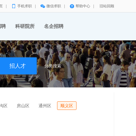
页
|
手机求职
|
微信求职
|
帮助中心
|
旧站回顾
招聘
科研院所
名企招聘
分类搜索
沟区
房山区
通州区
顺义区