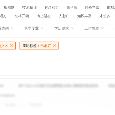
很幽默
技术精悍
有亲和力
高学历
经验丰富
能加
语好
性格开朗
有上进心
人脉广
知识丰富
才艺多
业类别
所学专业
学历要求
工作性质
顺义区
简历标签：
形象好