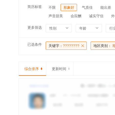
简历标签
不限
形象好
气质佳
能出差
声音甜美
会应酬
诚实守信
外
更多筛选
性别
年龄
行
已选条件
关键字：
????????
地区类别：
综合排序
更新时间