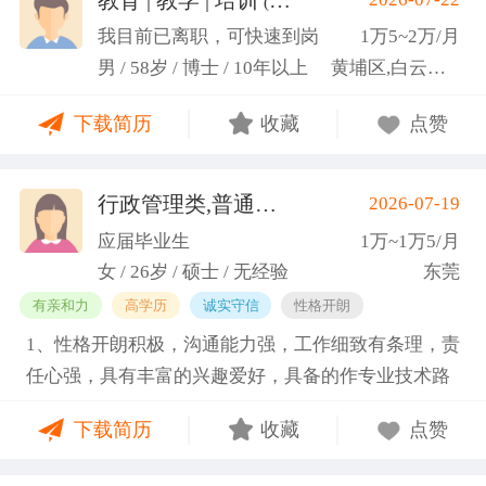
(汤山文)
科研严谨性融入实践工作中
我目前已离职，可快速到岗
1万5~2万/月
男 / 58岁 / 博士 / 10年以上
黄埔区,白云区,增城市
下载简历
收藏
点赞
行政管理类,普通教师类
2026-07-19
(蓝小艳)
应届毕业生
1万~1万5/月
女 / 26岁 / 硕士 / 无经验
东莞
有亲和力
高学历
诚实守信
性格开朗
1、性格开朗积极，沟通能力强，工作细致有条理，责
任心强，具有丰富的兴趣爱好，具备的作专业技术路
线图的能力。 2、具有丰富的宣传、组织经验。曾担
下载简历
收藏
点赞
任班级生活委员与课程助管，多次组织班级篮球、羽
毛球和趣味运动会等团建活动，也积极参与社团的相