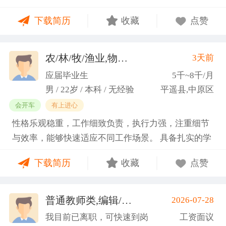
门课程的同时取得保研资格，成功保研至江西财经大
下载简历
收藏
点赞
学；研一刚入学就跟随导师参加多个项目书撰写，其
中包括各类横向课题和国家社科基金项目、国家自科
基金项目以及国家重大课题项目申报书的撰写。
农/林/牧/渔业,物业管理,环保,物流/仓储,人事/行政/后勤
3天前
（2）沟通能力强，2023年9月-2024年6月在研究生管
应届毕业生
5千~8千/月
理办公室担任助管，主要负责硕士、博士研究生开
男 / 22岁 / 本科 / 无经验
平遥县,中原区
题、预答辩和正式答辩答辩秘书工作，同时负责研究
会开车
有上进心
生入学复试相关工作，研究生日常事务管理工作，与
性格乐观稳重，工作细致负责，执行力强，注重细节
老师和同学多方沟通协调；2025年4月-2025年7月在
与效率，能够快速适应不同工作场景。 具备扎实的学
图书馆信息处担任助管，主要负责毕业生论文查重、
科知识储备与多维度实践经验，形成了清晰的工作思
上传，毕业生信息核对，以及协助图书馆老师与学生
下载简历
收藏
点赞
路与良好的问题处理意识。 拥有较强的团队协作与跨
沟通举办各种活动。 （3）组织管理能力强，在读期
部门沟通能力，秉持持续学习的态度，立志在岗位上
间担任英语口语社团社长，在社团纳新时期招到团员
稳步成长并创造价值。
普通教师类,编辑/出版/印刷
2026-07-28
一百余人，并组织每天口语晨读活动，同时不定期举
(刘先生)
办各种社团内部活动，如迎新、英语角等。
我目前已离职，可快速到岗
工资面议