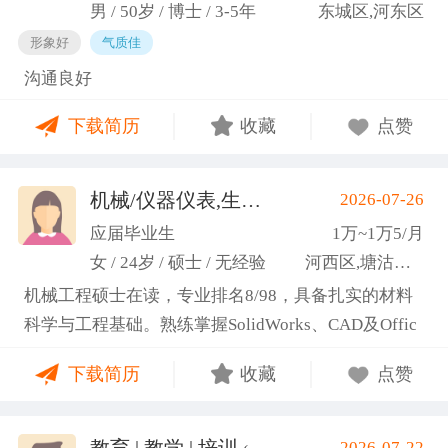
男 / 50岁 / 博士 / 3-5年
东城区,河东区
形象好
气质佳
沟通良好
下载简历
收藏
点赞
机械/仪器仪表,生产管理/研发
2026-07-26
(高蕾)
应届毕业生
1万~1万5/月
女 / 24岁 / 硕士 / 无经验
河西区,塘沽区,东丽区
机械工程硕士在读，专业排名8/98，具备扎实的材料
科学与工程基础。熟练掌握SolidWorks、CAD及Offic
e办公软件，通过CET-6(465分)。作为项目负责人主导
下载简历
收藏
点赞
2项天津市科研项目，擅长实验设计与数据分析;曾带
领跨专业团队获全国焊接创新创意大赛一等奖，具备
优秀的团队协作与沟通协调能力，责任心强，渴望将
教育 | 教学 | 培训
2026-07-22