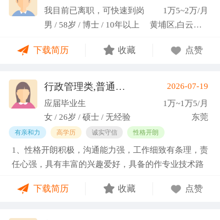
科研严谨性融入实践工作中
我目前已离职，可快速到岗
1万5~2万/月
男 / 58岁 / 博士 / 10年以上
黄埔区,白云区,增城市
下载简历
收藏
点赞
行政管理类,普通教师类
2026-07-19
(蓝小艳)
应届毕业生
1万~1万5/月
女 / 26岁 / 硕士 / 无经验
东莞
有亲和力
高学历
诚实守信
性格开朗
1、性格开朗积极，沟通能力强，工作细致有条理，责
任心强，具有丰富的兴趣爱好，具备的作专业技术路
线图的能力。 2、具有丰富的宣传、组织经验。曾担
下载简历
收藏
点赞
任班级生活委员与课程助管，多次组织班级篮球、羽
毛球和趣味运动会等团建活动，也积极参与社团的相