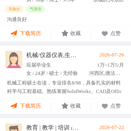
形象好
气质佳
沟通良好
下载简历
收藏
点赞
机械/仪器仪表,生产管理/研发
2026-07-26
(高蕾)
应届毕业生
1万~1万5/月
女 / 24岁 / 硕士 / 无经验
河西区,塘沽区,东丽区
机械工程硕士在读，专业排名8/98，具备扎实的材料
科学与工程基础。熟练掌握SolidWorks、CAD及Offic
e办公软件，通过CET-6(465分)。作为项目负责人主导
下载简历
收藏
点赞
2项天津市科研项目，擅长实验设计与数据分析;曾带
领跨专业团队获全国焊接创新创意大赛一等奖，具备
优秀的团队协作与沟通协调能力，责任心强，渴望将
教育 | 教学 | 培训
2026-07-22
(汤山文)