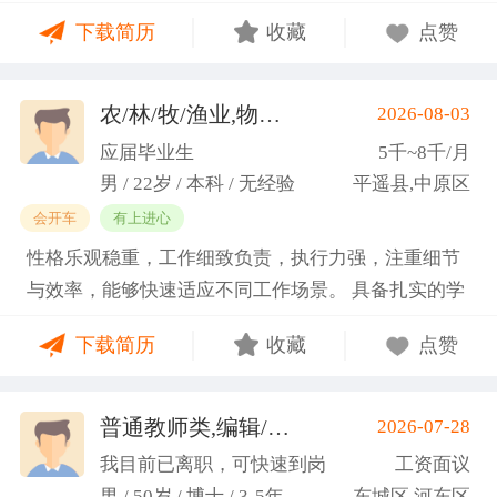
门课程的同时取得保研资格，成功保研至江西财经大
下载简历
收藏
点赞
学；研一刚入学就跟随导师参加多个项目书撰写，其
中包括各类横向课题和国家社科基金项目、国家自科
基金项目以及国家重大课题项目申报书的撰写。
农/林/牧/渔业,物业管理,环保,物流/仓储,人事/行政/后勤
2026-08-03
（2）沟通能力强，2023年9月-2024年6月在研究生管
应届毕业生
5千~8千/月
理办公室担任助管，主要负责硕士、博士研究生开
男 / 22岁 / 本科 / 无经验
平遥县,中原区
题、预答辩和正式答辩答辩秘书工作，同时负责研究
会开车
有上进心
生入学复试相关工作，研究生日常事务管理工作，与
性格乐观稳重，工作细致负责，执行力强，注重细节
老师和同学多方沟通协调；2025年4月-2025年7月在
与效率，能够快速适应不同工作场景。 具备扎实的学
图书馆信息处担任助管，主要负责毕业生论文查重、
科知识储备与多维度实践经验，形成了清晰的工作思
上传，毕业生信息核对，以及协助图书馆老师与学生
下载简历
收藏
点赞
路与良好的问题处理意识。 拥有较强的团队协作与跨
沟通举办各种活动。 （3）组织管理能力强，在读期
部门沟通能力，秉持持续学习的态度，立志在岗位上
间担任英语口语社团社长，在社团纳新时期招到团员
稳步成长并创造价值。
普通教师类,编辑/出版/印刷
2026-07-28
一百余人，并组织每天口语晨读活动，同时不定期举
(刘先生)
办各种社团内部活动，如迎新、英语角等。
我目前已离职，可快速到岗
工资面议
男 / 50岁 / 博士 / 3-5年
东城区,河东区