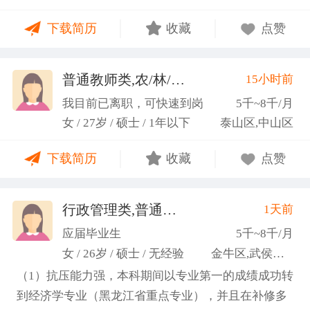
力；具备较强的思维逻辑能力，高效处理各类繁琐事
下载简历
收藏
点赞
务； 学习能力：有清晰的自我定位，能够很好地吸纳
新知识，进入相关工作领域； 性格品质：性格稳重，
做事认真细心，具有较强的执行力、高度敬业精神、
普通教师类,农/林/牧/渔业
15小时前
(张卓璐)
良好的职业操 守和团队协作精神。
我目前已离职，可快速到岗
5千~8千/月
女 / 27岁 / 硕士 / 1年以下
泰山区,中山区
下载简历
收藏
点赞
行政管理类,普通教师类
1天前
(许梦园)
应届毕业生
5千~8千/月
女 / 26岁 / 硕士 / 无经验
金牛区,武侯区,青羊区
（1）抗压能力强，本科期间以专业第一的成绩成功转
到经济学专业（黑龙江省重点专业），并且在补修多