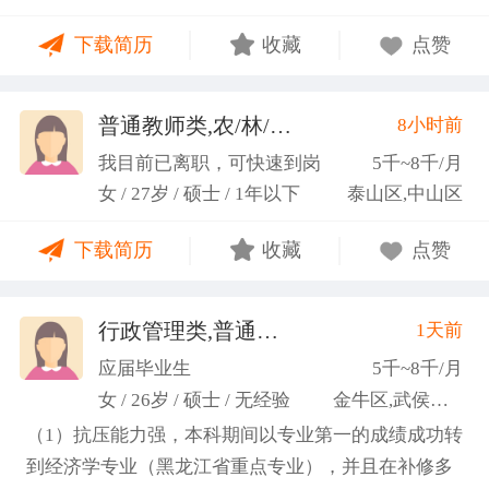
力；具备较强的思维逻辑能力，高效处理各类繁琐事
下载简历
收藏
点赞
务； 学习能力：有清晰的自我定位，能够很好地吸纳
新知识，进入相关工作领域； 性格品质：性格稳重，
做事认真细心，具有较强的执行力、高度敬业精神、
普通教师类,农/林/牧/渔业
8小时前
(张卓璐)
良好的职业操 守和团队协作精神。
我目前已离职，可快速到岗
5千~8千/月
女 / 27岁 / 硕士 / 1年以下
泰山区,中山区
下载简历
收藏
点赞
行政管理类,普通教师类
1天前
(许梦园)
应届毕业生
5千~8千/月
女 / 26岁 / 硕士 / 无经验
金牛区,武侯区,青羊区
（1）抗压能力强，本科期间以专业第一的成绩成功转
到经济学专业（黑龙江省重点专业），并且在补修多