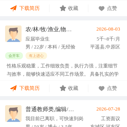
门课程的同时取得保研资格，成功保研至江西财经大
下载简历
收藏
点赞
学；研一刚入学就跟随导师参加多个项目书撰写，其
中包括各类横向课题和国家社科基金项目、国家自科
基金项目以及国家重大课题项目申报书的撰写。
农/林/牧/渔业,物业管理,环保,物流/仓储,人事/行政/后勤
2026-08-03
（2）沟通能力强，2023年9月-2024年6月在研究生管
应届毕业生
5千~8千/月
理办公室担任助管，主要负责硕士、博士研究生开
男 / 22岁 / 本科 / 无经验
平遥县,中原区
题、预答辩和正式答辩答辩秘书工作，同时负责研究
会开车
有上进心
生入学复试相关工作，研究生日常事务管理工作，与
性格乐观稳重，工作细致负责，执行力强，注重细节
老师和同学多方沟通协调；2025年4月-2025年7月在
与效率，能够快速适应不同工作场景。 具备扎实的学
图书馆信息处担任助管，主要负责毕业生论文查重、
科知识储备与多维度实践经验，形成了清晰的工作思
上传，毕业生信息核对，以及协助图书馆老师与学生
下载简历
收藏
点赞
路与良好的问题处理意识。 拥有较强的团队协作与跨
沟通举办各种活动。 （3）组织管理能力强，在读期
部门沟通能力，秉持持续学习的态度，立志在岗位上
间担任英语口语社团社长，在社团纳新时期招到团员
稳步成长并创造价值。
普通教师类,编辑/出版/印刷
2026-07-28
一百余人，并组织每天口语晨读活动，同时不定期举
(刘先生)
办各种社团内部活动，如迎新、英语角等。
我目前已离职，可快速到岗
工资面议
男 / 50岁 / 博士 / 3-5年
东城区,河东区