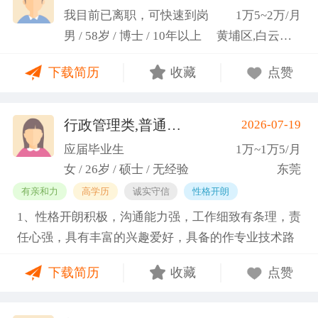
科研严谨性融入实践工作中
我目前已离职，可快速到岗
1万5~2万/月
男 / 58岁 / 博士 / 10年以上
黄埔区,白云区,增城市
下载简历
收藏
点赞
行政管理类,普通教师类
2026-07-19
(蓝小艳)
应届毕业生
1万~1万5/月
女 / 26岁 / 硕士 / 无经验
东莞
有亲和力
高学历
诚实守信
性格开朗
1、性格开朗积极，沟通能力强，工作细致有条理，责
任心强，具有丰富的兴趣爱好，具备的作专业技术路
线图的能力。 2、具有丰富的宣传、组织经验。曾担
下载简历
收藏
点赞
任班级生活委员与课程助管，多次组织班级篮球、羽
毛球和趣味运动会等团建活动，也积极参与社团的相