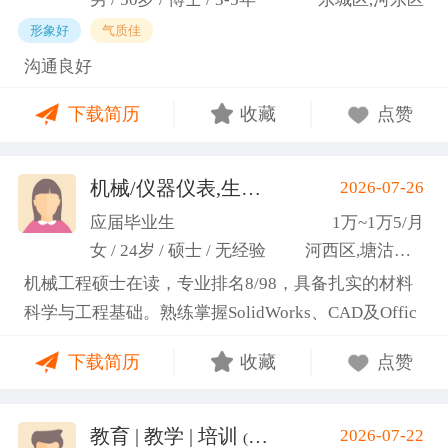
形象好
气质佳
沟通良好
下载简历
收藏
点赞
机械/仪器仪表,生产管理/研发
2026-07-26
(高蕾)
应届毕业生
1万~1万5/月
女 / 24岁 / 硕士 / 无经验
河西区,塘沽区,东丽区
机械工程硕士在读，专业排名8/98，具备扎实的材料
科学与工程基础。熟练掌握SolidWorks、CAD及Offic
e办公软件，通过CET-6(465分)。作为项目负责人主导
下载简历
收藏
点赞
2项天津市科研项目，擅长实验设计与数据分析;曾带
领跨专业团队获全国焊接创新创意大赛一等奖，具备
优秀的团队协作与沟通协调能力，责任心强，渴望将
教育 | 教学 | 培训
2026-07-22
(汤山文)