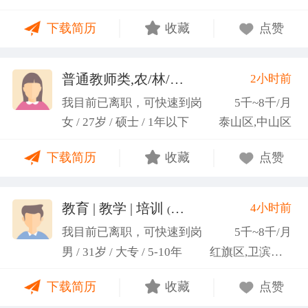
力；具备较强的思维逻辑能力，高效处理各类繁琐事
下载简历
收藏
点赞
务； 学习能力：有清晰的自我定位，能够很好地吸纳
新知识，进入相关工作领域； 性格品质：性格稳重，
做事认真细心，具有较强的执行力、高度敬业精神、
普通教师类,农/林/牧/渔业
2小时前
(张卓璐)
良好的职业操 守和团队协作精神。
我目前已离职，可快速到岗
5千~8千/月
女 / 27岁 / 硕士 / 1年以下
泰山区,中山区
下载简历
收藏
点赞
教育 | 教学 | 培训
4小时前
(张福境)
我目前已离职，可快速到岗
5千~8千/月
男 / 31岁 / 大专 / 5-10年
红旗区,卫滨区,牧野区
下载简历
收藏
点赞