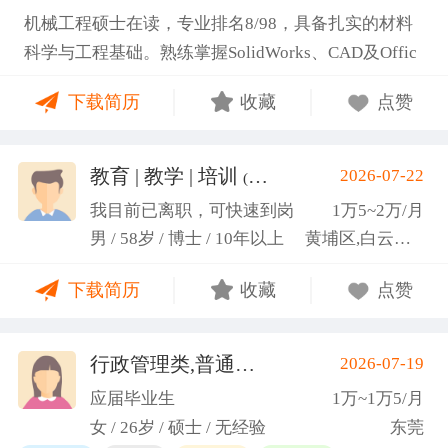
机械工程硕士在读，专业排名8/98，具备扎实的材料
科学与工程基础。熟练掌握SolidWorks、CAD及Offic
e办公软件，通过CET-6(465分)。作为项目负责人主导
下载简历
收藏
点赞
2项天津市科研项目，擅长实验设计与数据分析;曾带
领跨专业团队获全国焊接创新创意大赛一等奖，具备
优秀的团队协作与沟通协调能力，责任心强，渴望将
教育 | 教学 | 培训
2026-07-22
(汤山文)
科研严谨性融入实践工作中
我目前已离职，可快速到岗
1万5~2万/月
男 / 58岁 / 博士 / 10年以上
黄埔区,白云区,增城市
下载简历
收藏
点赞
行政管理类,普通教师类
2026-07-19
(蓝小艳)
应届毕业生
1万~1万5/月
女 / 26岁 / 硕士 / 无经验
东莞