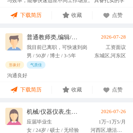
与效率，能够快速适应不同工作场景。 具备扎实的学
图书馆信息处担任助管，主要负责毕业生论文查重、
科知识储备与多维度实践经验，形成了清晰的工作思
上传，毕业生信息核对，以及协助图书馆老师与学生
下载简历
收藏
点赞
路与良好的问题处理意识。 拥有较强的团队协作与跨
沟通举办各种活动。 （3）组织管理能力强，在读期
部门沟通能力，秉持持续学习的态度，立志在岗位上
间担任英语口语社团社长，在社团纳新时期招到团员
稳步成长并创造价值。
普通教师类,编辑/出版/印刷
2026-07-28
一百余人，并组织每天口语晨读活动，同时不定期举
(刘先生)
办各种社团内部活动，如迎新、英语角等。
我目前已离职，可快速到岗
工资面议
男 / 50岁 / 博士 / 3-5年
东城区,河东区
形象好
气质佳
沟通良好
下载简历
收藏
点赞
机械/仪器仪表,生产管理/研发
2026-07-26
(高蕾)
应届毕业生
1万~1万5/月
女 / 24岁 / 硕士 / 无经验
河西区,塘沽区,东丽区