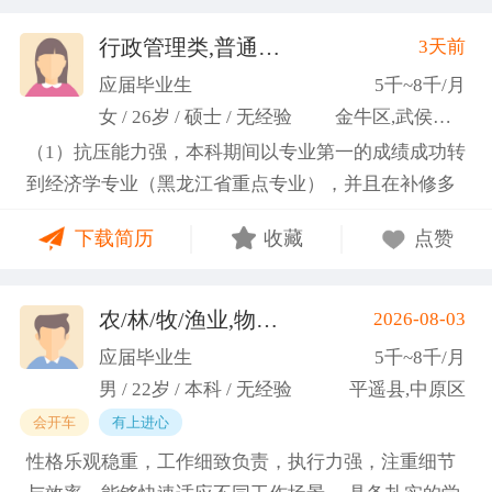
行政管理类,普通教师类
3天前
(许梦园)
应届毕业生
5千~8千/月
女 / 26岁 / 硕士 / 无经验
金牛区,武侯区,青羊区
（1）抗压能力强，本科期间以专业第一的成绩成功转
到经济学专业（黑龙江省重点专业），并且在补修多
门课程的同时取得保研资格，成功保研至江西财经大
下载简历
收藏
点赞
学；研一刚入学就跟随导师参加多个项目书撰写，其
中包括各类横向课题和国家社科基金项目、国家自科
基金项目以及国家重大课题项目申报书的撰写。
农/林/牧/渔业,物业管理,环保,物流/仓储,人事/行政/后勤
2026-08-03
（2）沟通能力强，2023年9月-2024年6月在研究生管
应届毕业生
5千~8千/月
理办公室担任助管，主要负责硕士、博士研究生开
男 / 22岁 / 本科 / 无经验
平遥县,中原区
题、预答辩和正式答辩答辩秘书工作，同时负责研究
会开车
有上进心
生入学复试相关工作，研究生日常事务管理工作，与
性格乐观稳重，工作细致负责，执行力强，注重细节
老师和同学多方沟通协调；2025年4月-2025年7月在