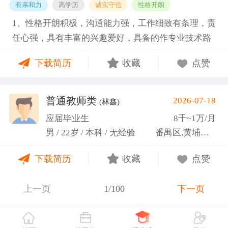
有亲和力
高学历
诚实守信
性格开朗
1、性格开朗积极，沟通能力强，工作细致有条理，责
任心强，具有丰富的兴趣爱好，具备的作专业技术路
线图的能力。 2、具有丰富的宣传、组织经验。曾担
下载简历
收藏
点赞
任班级生活委员与课程助管，多次组织班级篮球、羽
毛球和趣味运动会等团建活动，也积极参与社团的相
关活动。
普通教师类
2026-07-18
(林鑫)
应届毕业生
8千~1万/月
男 / 22岁 / 本科 / 无经验
番禺区,黄埔区,越秀区
下载简历
收藏
点赞
上一页
1/100
下一页