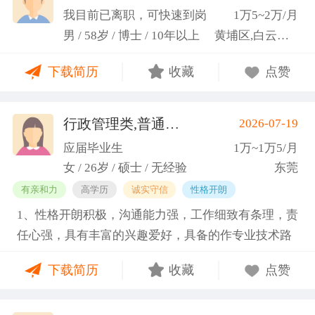
科研严谨性融入实践工作中
我目前已离职，可快速到岗
1万5~2万/月
男 / 58岁 / 博士 / 10年以上
黄埔区,白云区,增城市
下载简历
收藏
点赞
行政管理类,普通教师类
2026-07-19
(蓝小艳)
应届毕业生
1万~1万5/月
女 / 26岁 / 硕士 / 无经验
东莞
有亲和力
高学历
诚实守信
性格开朗
1、性格开朗积极，沟通能力强，工作细致有条理，责
任心强，具有丰富的兴趣爱好，具备的作专业技术路
线图的能力。 2、具有丰富的宣传、组织经验。曾担
下载简历
收藏
点赞
任班级生活委员与课程助管，多次组织班级篮球、羽
毛球和趣味运动会等团建活动，也积极参与社团的相