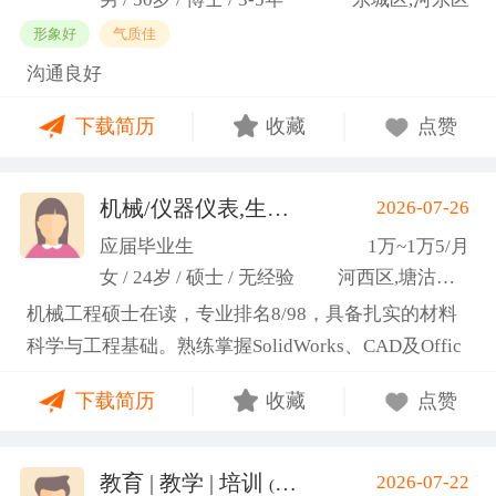
形象好
气质佳
沟通良好
下载简历
收藏
点赞
机械/仪器仪表,生产管理/研发
2026-07-26
(高蕾)
应届毕业生
1万~1万5/月
女 / 24岁 / 硕士 / 无经验
河西区,塘沽区,东丽区
机械工程硕士在读，专业排名8/98，具备扎实的材料
科学与工程基础。熟练掌握SolidWorks、CAD及Offic
e办公软件，通过CET-6(465分)。作为项目负责人主导
下载简历
收藏
点赞
2项天津市科研项目，擅长实验设计与数据分析;曾带
领跨专业团队获全国焊接创新创意大赛一等奖，具备
优秀的团队协作与沟通协调能力，责任心强，渴望将
教育 | 教学 | 培训
2026-07-22
(汤山文)