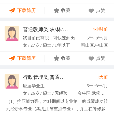
力；具备较强的思维逻辑能力，高效处理各类繁琐事
下载简历
收藏
点赞
务； 学习能力：有清晰的自我定位，能够很好地吸纳
新知识，进入相关工作领域； 性格品质：性格稳重，
做事认真细心，具有较强的执行力、高度敬业精神、
普通教师类,农/林/牧/渔业
4小时前
(张卓璐)
良好的职业操 守和团队协作精神。
我目前已离职，可快速到岗
5千~8千/月
女 / 27岁 / 硕士 / 1年以下
泰山区,中山区
下载简历
收藏
点赞
行政管理类,普通教师类
1天前
(许梦园)
应届毕业生
5千~8千/月
女 / 26岁 / 硕士 / 无经验
金牛区,武侯区,青羊区
（1）抗压能力强，本科期间以专业第一的成绩成功转
到经济学专业（黑龙江省重点专业），并且在补修多