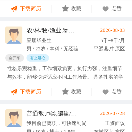
门课程的同时取得保研资格，成功保研至江西财经大
下载简历
收藏
点赞
学；研一刚入学就跟随导师参加多个项目书撰写，其
中包括各类横向课题和国家社科基金项目、国家自科
基金项目以及国家重大课题项目申报书的撰写。
农/林/牧/渔业,物业管理,环保,物流/仓储,人事/行政/后勤
2026-08-03
（2）沟通能力强，2023年9月-2024年6月在研究生管
应届毕业生
5千~8千/月
理办公室担任助管，主要负责硕士、博士研究生开
男 / 22岁 / 本科 / 无经验
平遥县,中原区
题、预答辩和正式答辩答辩秘书工作，同时负责研究
会开车
有上进心
生入学复试相关工作，研究生日常事务管理工作，与
性格乐观稳重，工作细致负责，执行力强，注重细节
老师和同学多方沟通协调；2025年4月-2025年7月在
与效率，能够快速适应不同工作场景。 具备扎实的学
图书馆信息处担任助管，主要负责毕业生论文查重、
科知识储备与多维度实践经验，形成了清晰的工作思
上传，毕业生信息核对，以及协助图书馆老师与学生
下载简历
收藏
点赞
路与良好的问题处理意识。 拥有较强的团队协作与跨
沟通举办各种活动。 （3）组织管理能力强，在读期
部门沟通能力，秉持持续学习的态度，立志在岗位上
间担任英语口语社团社长，在社团纳新时期招到团员
稳步成长并创造价值。
普通教师类,编辑/出版/印刷
2026-07-28
一百余人，并组织每天口语晨读活动，同时不定期举
(刘先生)
办各种社团内部活动，如迎新、英语角等。
我目前已离职，可快速到岗
工资面议
男 / 50岁 / 博士 / 3-5年
东城区,河东区