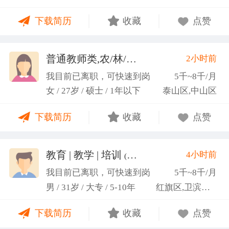
力；具备较强的思维逻辑能力，高效处理各类繁琐事
下载简历
收藏
点赞
务； 学习能力：有清晰的自我定位，能够很好地吸纳
新知识，进入相关工作领域； 性格品质：性格稳重，
做事认真细心，具有较强的执行力、高度敬业精神、
普通教师类,农/林/牧/渔业
2小时前
(张卓璐)
良好的职业操 守和团队协作精神。
我目前已离职，可快速到岗
5千~8千/月
女 / 27岁 / 硕士 / 1年以下
泰山区,中山区
下载简历
收藏
点赞
教育 | 教学 | 培训
4小时前
(张福境)
我目前已离职，可快速到岗
5千~8千/月
男 / 31岁 / 大专 / 5-10年
红旗区,卫滨区,牧野区
下载简历
收藏
点赞