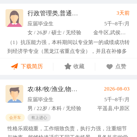
行政管理类,普通教师类
3天前
(许梦园)
应届毕业生
5千~8千/月
女 / 26岁 / 硕士 / 无经验
金牛区,武侯区,青羊区
（1）抗压能力强，本科期间以专业第一的成绩成功转
到经济学专业（黑龙江省重点专业），并且在补修多
门课程的同时取得保研资格，成功保研至江西财经大
下载简历
收藏
点赞
学；研一刚入学就跟随导师参加多个项目书撰写，其
中包括各类横向课题和国家社科基金项目、国家自科
基金项目以及国家重大课题项目申报书的撰写。
农/林/牧/渔业,物业管理,环保,物流/仓储,人事/行政/后勤
2026-08-03
（2）沟通能力强，2023年9月-2024年6月在研究生管
应届毕业生
5千~8千/月
理办公室担任助管，主要负责硕士、博士研究生开
男 / 22岁 / 本科 / 无经验
平遥县,中原区
题、预答辩和正式答辩答辩秘书工作，同时负责研究
会开车
有上进心
生入学复试相关工作，研究生日常事务管理工作，与
性格乐观稳重，工作细致负责，执行力强，注重细节
老师和同学多方沟通协调；2025年4月-2025年7月在