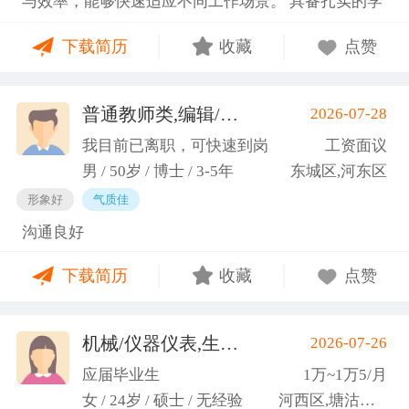
与效率，能够快速适应不同工作场景。 具备扎实的学
图书馆信息处担任助管，主要负责毕业生论文查重、
科知识储备与多维度实践经验，形成了清晰的工作思
上传，毕业生信息核对，以及协助图书馆老师与学生
下载简历
收藏
点赞
路与良好的问题处理意识。 拥有较强的团队协作与跨
沟通举办各种活动。 （3）组织管理能力强，在读期
部门沟通能力，秉持持续学习的态度，立志在岗位上
间担任英语口语社团社长，在社团纳新时期招到团员
稳步成长并创造价值。
普通教师类,编辑/出版/印刷
2026-07-28
一百余人，并组织每天口语晨读活动，同时不定期举
(刘先生)
办各种社团内部活动，如迎新、英语角等。
我目前已离职，可快速到岗
工资面议
男 / 50岁 / 博士 / 3-5年
东城区,河东区
形象好
气质佳
沟通良好
下载简历
收藏
点赞
机械/仪器仪表,生产管理/研发
2026-07-26
(高蕾)
应届毕业生
1万~1万5/月
女 / 24岁 / 硕士 / 无经验
河西区,塘沽区,东丽区