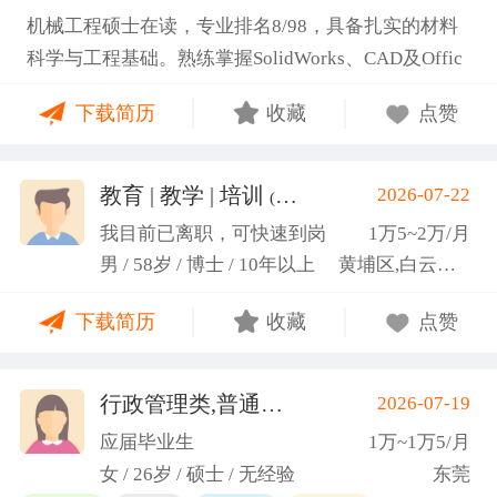
机械工程硕士在读，专业排名8/98，具备扎实的材料
科学与工程基础。熟练掌握SolidWorks、CAD及Offic
e办公软件，通过CET-6(465分)。作为项目负责人主导
下载简历
收藏
点赞
2项天津市科研项目，擅长实验设计与数据分析;曾带
领跨专业团队获全国焊接创新创意大赛一等奖，具备
优秀的团队协作与沟通协调能力，责任心强，渴望将
教育 | 教学 | 培训
2026-07-22
(汤山文)
科研严谨性融入实践工作中
我目前已离职，可快速到岗
1万5~2万/月
男 / 58岁 / 博士 / 10年以上
黄埔区,白云区,增城市
下载简历
收藏
点赞
行政管理类,普通教师类
2026-07-19
(蓝小艳)
应届毕业生
1万~1万5/月
女 / 26岁 / 硕士 / 无经验
东莞