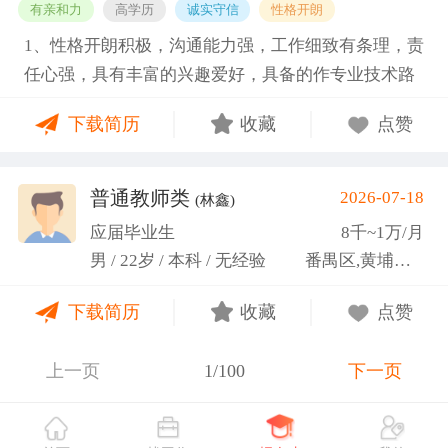
有亲和力
高学历
诚实守信
性格开朗
1、性格开朗积极，沟通能力强，工作细致有条理，责
任心强，具有丰富的兴趣爱好，具备的作专业技术路
线图的能力。 2、具有丰富的宣传、组织经验。曾担
下载简历
收藏
点赞
任班级生活委员与课程助管，多次组织班级篮球、羽
毛球和趣味运动会等团建活动，也积极参与社团的相
关活动。
普通教师类
2026-07-18
(林鑫)
应届毕业生
8千~1万/月
男 / 22岁 / 本科 / 无经验
番禺区,黄埔区,越秀区
下载简历
收藏
点赞
上一页
1/100
下一页