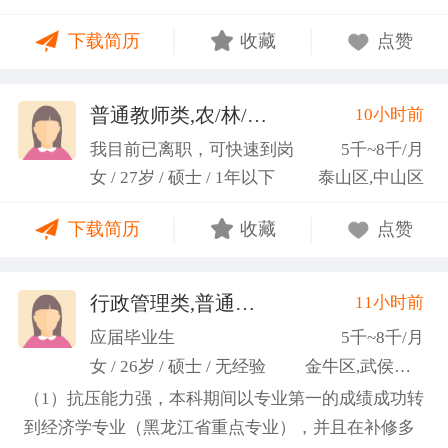
力；具备较强的思维逻辑能力，高效处理各类繁琐事
下载简历
收藏
点赞
务； 学习能力：有清晰的自我定位，能够很好地吸纳
新知识，进入相关工作领域； 性格品质：性格稳重，
做事认真细心，具有较强的执行力、高度敬业精神、
普通教师类,农/林/牧/渔业
10小时前
(张卓璐)
良好的职业操 守和团队协作精神。
我目前已离职，可快速到岗
5千~8千/月
女 / 27岁 / 硕士 / 1年以下
泰山区,中山区
下载简历
收藏
点赞
行政管理类,普通教师类
11小时前
(许梦园)
应届毕业生
5千~8千/月
女 / 26岁 / 硕士 / 无经验
金牛区,武侯区,青羊区
（1）抗压能力强，本科期间以专业第一的成绩成功转
到经济学专业（黑龙江省重点专业），并且在补修多