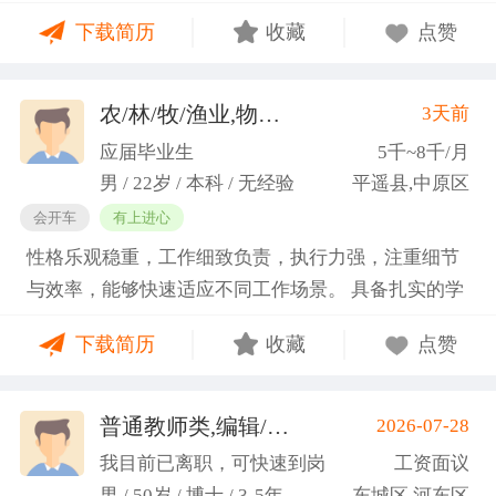
门课程的同时取得保研资格，成功保研至江西财经大
下载简历
收藏
点赞
学；研一刚入学就跟随导师参加多个项目书撰写，其
中包括各类横向课题和国家社科基金项目、国家自科
基金项目以及国家重大课题项目申报书的撰写。
农/林/牧/渔业,物业管理,环保,物流/仓储,人事/行政/后勤
3天前
（2）沟通能力强，2023年9月-2024年6月在研究生管
应届毕业生
5千~8千/月
理办公室担任助管，主要负责硕士、博士研究生开
男 / 22岁 / 本科 / 无经验
平遥县,中原区
题、预答辩和正式答辩答辩秘书工作，同时负责研究
会开车
有上进心
生入学复试相关工作，研究生日常事务管理工作，与
性格乐观稳重，工作细致负责，执行力强，注重细节
老师和同学多方沟通协调；2025年4月-2025年7月在
与效率，能够快速适应不同工作场景。 具备扎实的学
图书馆信息处担任助管，主要负责毕业生论文查重、
科知识储备与多维度实践经验，形成了清晰的工作思
上传，毕业生信息核对，以及协助图书馆老师与学生
下载简历
收藏
点赞
路与良好的问题处理意识。 拥有较强的团队协作与跨
沟通举办各种活动。 （3）组织管理能力强，在读期
部门沟通能力，秉持持续学习的态度，立志在岗位上
间担任英语口语社团社长，在社团纳新时期招到团员
稳步成长并创造价值。
普通教师类,编辑/出版/印刷
2026-07-28
一百余人，并组织每天口语晨读活动，同时不定期举
(刘先生)
办各种社团内部活动，如迎新、英语角等。
我目前已离职，可快速到岗
工资面议
男 / 50岁 / 博士 / 3-5年
东城区,河东区