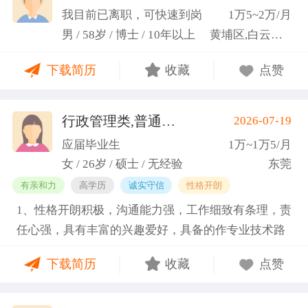
科研严谨性融入实践工作中
我目前已离职，可快速到岗
1万5~2万/月
男 / 58岁 / 博士 / 10年以上
黄埔区,白云区,增城市
下载简历
收藏
点赞
行政管理类,普通教师类
2026-07-19
(蓝小艳)
应届毕业生
1万~1万5/月
女 / 26岁 / 硕士 / 无经验
东莞
有亲和力
高学历
诚实守信
性格开朗
1、性格开朗积极，沟通能力强，工作细致有条理，责
任心强，具有丰富的兴趣爱好，具备的作专业技术路
线图的能力。 2、具有丰富的宣传、组织经验。曾担
下载简历
收藏
点赞
任班级生活委员与课程助管，多次组织班级篮球、羽
毛球和趣味运动会等团建活动，也积极参与社团的相