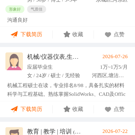
形象好
气质佳
沟通良好
下载简历
收藏
点赞
机械/仪器仪表,生产管理/研发
2026-07-26
(高蕾)
应届毕业生
1万~1万5/月
女 / 24岁 / 硕士 / 无经验
河西区,塘沽区,东丽区
机械工程硕士在读，专业排名8/98，具备扎实的材料
科学与工程基础。熟练掌握SolidWorks、CAD及Offic
e办公软件，通过CET-6(465分)。作为项目负责人主导
下载简历
收藏
点赞
2项天津市科研项目，擅长实验设计与数据分析;曾带
领跨专业团队获全国焊接创新创意大赛一等奖，具备
优秀的团队协作与沟通协调能力，责任心强，渴望将
教育 | 教学 | 培训
2026-07-22
(汤山文)