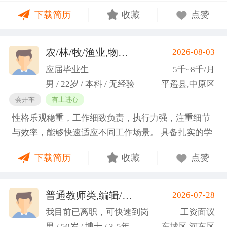
门课程的同时取得保研资格，成功保研至江西财经大
下载简历
收藏
点赞
学；研一刚入学就跟随导师参加多个项目书撰写，其
中包括各类横向课题和国家社科基金项目、国家自科
基金项目以及国家重大课题项目申报书的撰写。
农/林/牧/渔业,物业管理,环保,物流/仓储,人事/行政/后勤
2026-08-03
（2）沟通能力强，2023年9月-2024年6月在研究生管
应届毕业生
5千~8千/月
理办公室担任助管，主要负责硕士、博士研究生开
男 / 22岁 / 本科 / 无经验
平遥县,中原区
题、预答辩和正式答辩答辩秘书工作，同时负责研究
会开车
有上进心
生入学复试相关工作，研究生日常事务管理工作，与
性格乐观稳重，工作细致负责，执行力强，注重细节
老师和同学多方沟通协调；2025年4月-2025年7月在
与效率，能够快速适应不同工作场景。 具备扎实的学
图书馆信息处担任助管，主要负责毕业生论文查重、
科知识储备与多维度实践经验，形成了清晰的工作思
上传，毕业生信息核对，以及协助图书馆老师与学生
下载简历
收藏
点赞
路与良好的问题处理意识。 拥有较强的团队协作与跨
沟通举办各种活动。 （3）组织管理能力强，在读期
部门沟通能力，秉持持续学习的态度，立志在岗位上
间担任英语口语社团社长，在社团纳新时期招到团员
稳步成长并创造价值。
普通教师类,编辑/出版/印刷
2026-07-28
一百余人，并组织每天口语晨读活动，同时不定期举
(刘先生)
办各种社团内部活动，如迎新、英语角等。
我目前已离职，可快速到岗
工资面议
男 / 50岁 / 博士 / 3-5年
东城区,河东区