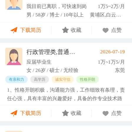
科研严谨性融入实践工作中
我目前已离职，可快速到岗
1万5~2万/月
男 / 58岁 / 博士 / 10年以上
黄埔区,白云区,增城市
下载简历
收藏
点赞
行政管理类,普通教师类
2026-07-19
(蓝小艳)
应届毕业生
1万~1万5/月
女 / 26岁 / 硕士 / 无经验
东莞
有亲和力
高学历
诚实守信
性格开朗
1、性格开朗积极，沟通能力强，工作细致有条理，责
任心强，具有丰富的兴趣爱好，具备的作专业技术路
线图的能力。 2、具有丰富的宣传、组织经验。曾担
下载简历
收藏
点赞
任班级生活委员与课程助管，多次组织班级篮球、羽
毛球和趣味运动会等团建活动，也积极参与社团的相