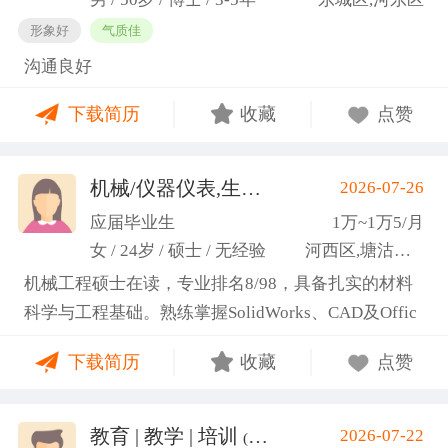
形象好
气质佳
沟通良好
下载简历
收藏
点赞
机械/仪器仪表,生产管理/研发
2026-07-26
(高蕾)
应届毕业生
1万~1万5/月
女 / 24岁 / 硕士 / 无经验
河西区,塘沽区,东丽区
机械工程硕士在读，专业排名8/98，具备扎实的材料
科学与工程基础。熟练掌握SolidWorks、CAD及Offic
e办公软件，通过CET-6(465分)。作为项目负责人主导
下载简历
收藏
点赞
2项天津市科研项目，擅长实验设计与数据分析;曾带
领跨专业团队获全国焊接创新创意大赛一等奖，具备
优秀的团队协作与沟通协调能力，责任心强，渴望将
教育 | 教学 | 培训
2026-07-22
(汤山文)