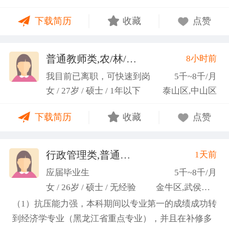
力；具备较强的思维逻辑能力，高效处理各类繁琐事
下载简历
收藏
点赞
务； 学习能力：有清晰的自我定位，能够很好地吸纳
新知识，进入相关工作领域； 性格品质：性格稳重，
做事认真细心，具有较强的执行力、高度敬业精神、
普通教师类,农/林/牧/渔业
8小时前
(张卓璐)
良好的职业操 守和团队协作精神。
我目前已离职，可快速到岗
5千~8千/月
女 / 27岁 / 硕士 / 1年以下
泰山区,中山区
下载简历
收藏
点赞
行政管理类,普通教师类
1天前
(许梦园)
应届毕业生
5千~8千/月
女 / 26岁 / 硕士 / 无经验
金牛区,武侯区,青羊区
（1）抗压能力强，本科期间以专业第一的成绩成功转
到经济学专业（黑龙江省重点专业），并且在补修多