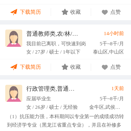
力；具备较强的思维逻辑能力，高效处理各类繁琐事
下载简历
收藏
点赞
务； 学习能力：有清晰的自我定位，能够很好地吸纳
新知识，进入相关工作领域； 性格品质：性格稳重，
做事认真细心，具有较强的执行力、高度敬业精神、
普通教师类,农/林/牧/渔业
14小时前
(张卓璐)
良好的职业操 守和团队协作精神。
我目前已离职，可快速到岗
5千~8千/月
女 / 27岁 / 硕士 / 1年以下
泰山区,中山区
下载简历
收藏
点赞
行政管理类,普通教师类
1天前
(许梦园)
应届毕业生
5千~8千/月
女 / 26岁 / 硕士 / 无经验
金牛区,武侯区,青羊区
（1）抗压能力强，本科期间以专业第一的成绩成功转
到经济学专业（黑龙江省重点专业），并且在补修多