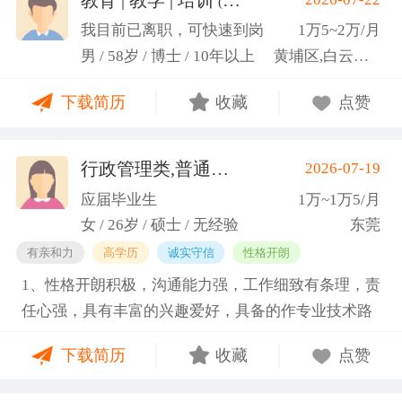
(汤山文)
科研严谨性融入实践工作中
我目前已离职，可快速到岗
1万5~2万/月
男 / 58岁 / 博士 / 10年以上
黄埔区,白云区,增城市
下载简历
收藏
点赞
行政管理类,普通教师类
2026-07-19
(蓝小艳)
应届毕业生
1万~1万5/月
女 / 26岁 / 硕士 / 无经验
东莞
有亲和力
高学历
诚实守信
性格开朗
1、性格开朗积极，沟通能力强，工作细致有条理，责
任心强，具有丰富的兴趣爱好，具备的作专业技术路
线图的能力。 2、具有丰富的宣传、组织经验。曾担
下载简历
收藏
点赞
任班级生活委员与课程助管，多次组织班级篮球、羽
毛球和趣味运动会等团建活动，也积极参与社团的相