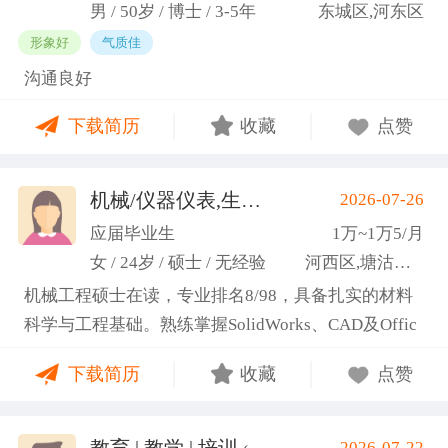
男 / 50岁 / 博士 / 3-5年
东城区,河东区
形象好
气质佳
沟通良好
下载简历
收藏
点赞
机械/仪器仪表,生产管理/研发
2026-07-26
(高蕾)
应届毕业生
1万~1万5/月
女 / 24岁 / 硕士 / 无经验
河西区,塘沽区,东丽区
机械工程硕士在读，专业排名8/98，具备扎实的材料
科学与工程基础。熟练掌握SolidWorks、CAD及Offic
e办公软件，通过CET-6(465分)。作为项目负责人主导
下载简历
收藏
点赞
2项天津市科研项目，擅长实验设计与数据分析;曾带
领跨专业团队获全国焊接创新创意大赛一等奖，具备
优秀的团队协作与沟通协调能力，责任心强，渴望将
教育 | 教学 | 培训
2026-07-22