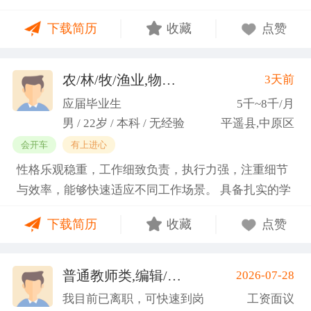
门课程的同时取得保研资格，成功保研至江西财经大
下载简历
收藏
点赞
学；研一刚入学就跟随导师参加多个项目书撰写，其
中包括各类横向课题和国家社科基金项目、国家自科
基金项目以及国家重大课题项目申报书的撰写。
农/林/牧/渔业,物业管理,环保,物流/仓储,人事/行政/后勤
3天前
（2）沟通能力强，2023年9月-2024年6月在研究生管
应届毕业生
5千~8千/月
理办公室担任助管，主要负责硕士、博士研究生开
男 / 22岁 / 本科 / 无经验
平遥县,中原区
题、预答辩和正式答辩答辩秘书工作，同时负责研究
会开车
有上进心
生入学复试相关工作，研究生日常事务管理工作，与
性格乐观稳重，工作细致负责，执行力强，注重细节
老师和同学多方沟通协调；2025年4月-2025年7月在
与效率，能够快速适应不同工作场景。 具备扎实的学
图书馆信息处担任助管，主要负责毕业生论文查重、
科知识储备与多维度实践经验，形成了清晰的工作思
上传，毕业生信息核对，以及协助图书馆老师与学生
下载简历
收藏
点赞
路与良好的问题处理意识。 拥有较强的团队协作与跨
沟通举办各种活动。 （3）组织管理能力强，在读期
部门沟通能力，秉持持续学习的态度，立志在岗位上
间担任英语口语社团社长，在社团纳新时期招到团员
稳步成长并创造价值。
普通教师类,编辑/出版/印刷
2026-07-28
一百余人，并组织每天口语晨读活动，同时不定期举
(刘先生)
办各种社团内部活动，如迎新、英语角等。
我目前已离职，可快速到岗
工资面议