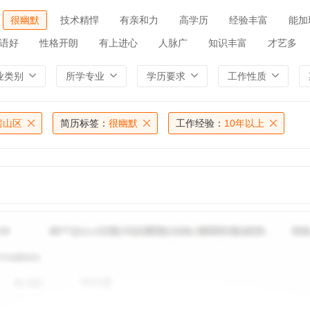
很幽默
技术精悍
有亲和力
高学历
经验丰富
能加
语好
性格开朗
有上进心
人脉广
知识丰富
才艺多
业类别
所学专业
学历要求
工作性质
房山区
简历标签：
很幽默
工作经验：
10年以上