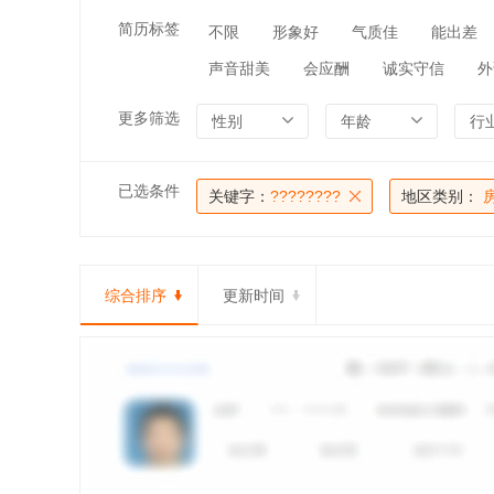
简历标签
不限
形象好
气质佳
能出差
声音甜美
会应酬
诚实守信
外
更多筛选
性别
年龄
行
已选条件
关键字：
????????
地区类别：
综合排序
更新时间