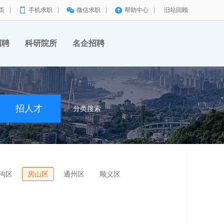
页
|
手机求职
|
微信求职
|
帮助中心
|
旧站回顾
招聘
科研院所
名企招聘
分类搜索
沟区
房山区
通州区
顺义区