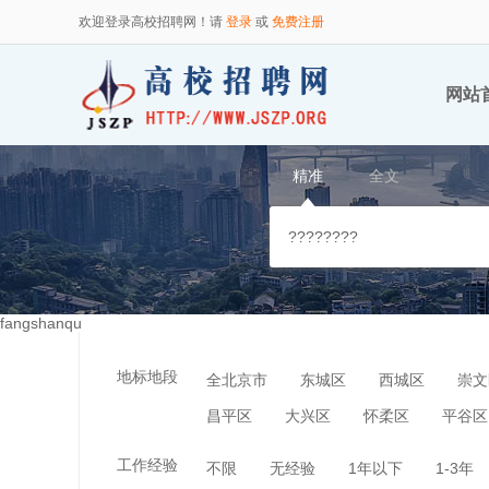
欢迎登录高校招聘网！请
登录
或
免费注册
网站
精准
全文
fangshanqu
地标地段
全北京市
东城区
西城区
崇文
昌平区
大兴区
怀柔区
平谷区
工作经验
不限
无经验
1年以下
1-3年