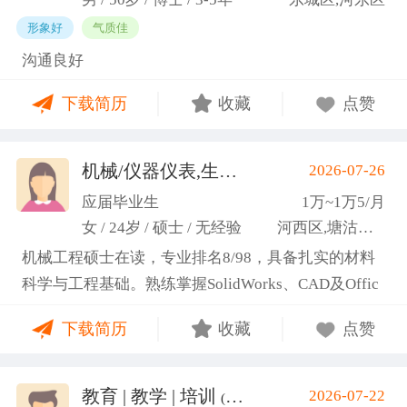
形象好
气质佳
沟通良好
下载简历
收藏
点赞
机械/仪器仪表,生产管理/研发
2026-07-26
(高蕾)
应届毕业生
1万~1万5/月
女 / 24岁 / 硕士 / 无经验
河西区,塘沽区,东丽区
机械工程硕士在读，专业排名8/98，具备扎实的材料
科学与工程基础。熟练掌握SolidWorks、CAD及Offic
e办公软件，通过CET-6(465分)。作为项目负责人主导
下载简历
收藏
点赞
2项天津市科研项目，擅长实验设计与数据分析;曾带
领跨专业团队获全国焊接创新创意大赛一等奖，具备
优秀的团队协作与沟通协调能力，责任心强，渴望将
教育 | 教学 | 培训
2026-07-22
(汤山文)