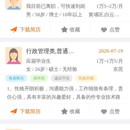
科研严谨性融入实践工作中
我目前已离职，可快速到岗
1万5~2万/月
男 / 58岁 / 博士 / 10年以上
黄埔区,白云区,增城市
下载简历
收藏
点赞
行政管理类,普通教师类
2026-07-19
(蓝小艳)
应届毕业生
1万~1万5/月
女 / 26岁 / 硕士 / 无经验
东莞
有亲和力
高学历
诚实守信
性格开朗
1、性格开朗积极，沟通能力强，工作细致有条理，责
任心强，具有丰富的兴趣爱好，具备的作专业技术路
线图的能力。 2、具有丰富的宣传、组织经验。曾担
下载简历
收藏
点赞
任班级生活委员与课程助管，多次组织班级篮球、羽
毛球和趣味运动会等团建活动，也积极参与社团的相