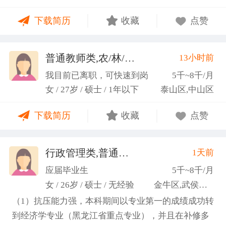
力；具备较强的思维逻辑能力，高效处理各类繁琐事
下载简历
收藏
点赞
务； 学习能力：有清晰的自我定位，能够很好地吸纳
新知识，进入相关工作领域； 性格品质：性格稳重，
做事认真细心，具有较强的执行力、高度敬业精神、
普通教师类,农/林/牧/渔业
13小时前
(张卓璐)
良好的职业操 守和团队协作精神。
我目前已离职，可快速到岗
5千~8千/月
女 / 27岁 / 硕士 / 1年以下
泰山区,中山区
下载简历
收藏
点赞
行政管理类,普通教师类
1天前
(许梦园)
应届毕业生
5千~8千/月
女 / 26岁 / 硕士 / 无经验
金牛区,武侯区,青羊区
（1）抗压能力强，本科期间以专业第一的成绩成功转
到经济学专业（黑龙江省重点专业），并且在补修多