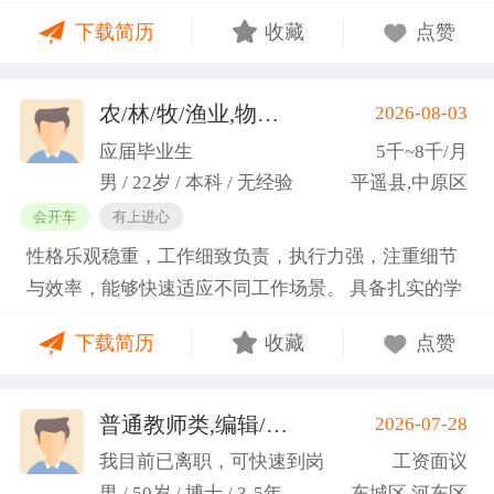
门课程的同时取得保研资格，成功保研至江西财经大
下载简历
收藏
点赞
学；研一刚入学就跟随导师参加多个项目书撰写，其
中包括各类横向课题和国家社科基金项目、国家自科
基金项目以及国家重大课题项目申报书的撰写。
农/林/牧/渔业,物业管理,环保,物流/仓储,人事/行政/后勤
2026-08-03
（2）沟通能力强，2023年9月-2024年6月在研究生管
应届毕业生
5千~8千/月
理办公室担任助管，主要负责硕士、博士研究生开
男 / 22岁 / 本科 / 无经验
平遥县,中原区
题、预答辩和正式答辩答辩秘书工作，同时负责研究
会开车
有上进心
生入学复试相关工作，研究生日常事务管理工作，与
性格乐观稳重，工作细致负责，执行力强，注重细节
老师和同学多方沟通协调；2025年4月-2025年7月在
与效率，能够快速适应不同工作场景。 具备扎实的学
图书馆信息处担任助管，主要负责毕业生论文查重、
科知识储备与多维度实践经验，形成了清晰的工作思
上传，毕业生信息核对，以及协助图书馆老师与学生
下载简历
收藏
点赞
路与良好的问题处理意识。 拥有较强的团队协作与跨
沟通举办各种活动。 （3）组织管理能力强，在读期
部门沟通能力，秉持持续学习的态度，立志在岗位上
间担任英语口语社团社长，在社团纳新时期招到团员
稳步成长并创造价值。
普通教师类,编辑/出版/印刷
2026-07-28
一百余人，并组织每天口语晨读活动，同时不定期举
(刘先生)
办各种社团内部活动，如迎新、英语角等。
我目前已离职，可快速到岗
工资面议
男 / 50岁 / 博士 / 3-5年
东城区,河东区