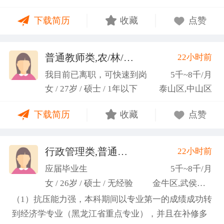
力；具备较强的思维逻辑能力，高效处理各类繁琐事
下载简历
收藏
点赞
务； 学习能力：有清晰的自我定位，能够很好地吸纳
新知识，进入相关工作领域； 性格品质：性格稳重，
做事认真细心，具有较强的执行力、高度敬业精神、
普通教师类,农/林/牧/渔业
22小时前
(张卓璐)
良好的职业操 守和团队协作精神。
我目前已离职，可快速到岗
5千~8千/月
女 / 27岁 / 硕士 / 1年以下
泰山区,中山区
下载简历
收藏
点赞
行政管理类,普通教师类
22小时前
(许梦园)
应届毕业生
5千~8千/月
女 / 26岁 / 硕士 / 无经验
金牛区,武侯区,青羊区
（1）抗压能力强，本科期间以专业第一的成绩成功转
到经济学专业（黑龙江省重点专业），并且在补修多