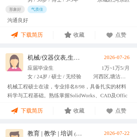
形象好
气质佳
沟通良好
下载简历
收藏
点赞
机械/仪器仪表,生产管理/研发
2026-07-26
(高蕾)
应届毕业生
1万~1万5/月
女 / 24岁 / 硕士 / 无经验
河西区,塘沽区,东丽区
机械工程硕士在读，专业排名8/98，具备扎实的材料
科学与工程基础。熟练掌握SolidWorks、CAD及Offic
e办公软件，通过CET-6(465分)。作为项目负责人主导
下载简历
收藏
点赞
2项天津市科研项目，擅长实验设计与数据分析;曾带
领跨专业团队获全国焊接创新创意大赛一等奖，具备
优秀的团队协作与沟通协调能力，责任心强，渴望将
教育 | 教学 | 培训
2026-07-22
(汤山文)