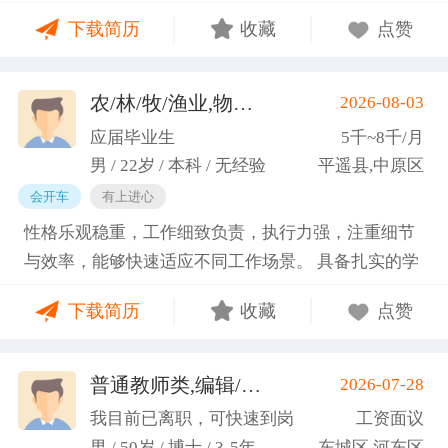
门课程的同时取得保研资格，成功保研至江西财经大
下载简历
收藏
点赞
学；研一刚入学就跟随导师参加多个项目书撰写，其
中包括各类横向课题和国家社科基金项目、国家自科
基金项目以及国家重大课题项目申报书的撰写。
农/林/牧/渔业,物业管理,环保,物流/仓储,人事/行政/后勤
2026-08-03
（2）沟通能力强，2023年9月-2024年6月在研究生管
应届毕业生
5千~8千/月
理办公室担任助管，主要负责硕士、博士研究生开
男 / 22岁 / 本科 / 无经验
平遥县,中原区
题、预答辩和正式答辩答辩秘书工作，同时负责研究
会开车
有上进心
生入学复试相关工作，研究生日常事务管理工作，与
性格乐观稳重，工作细致负责，执行力强，注重细节
老师和同学多方沟通协调；2025年4月-2025年7月在
与效率，能够快速适应不同工作场景。 具备扎实的学
图书馆信息处担任助管，主要负责毕业生论文查重、
科知识储备与多维度实践经验，形成了清晰的工作思
上传，毕业生信息核对，以及协助图书馆老师与学生
下载简历
收藏
点赞
路与良好的问题处理意识。 拥有较强的团队协作与跨
沟通举办各种活动。 （3）组织管理能力强，在读期
部门沟通能力，秉持持续学习的态度，立志在岗位上
间担任英语口语社团社长，在社团纳新时期招到团员
稳步成长并创造价值。
普通教师类,编辑/出版/印刷
2026-07-28
一百余人，并组织每天口语晨读活动，同时不定期举
(刘先生)
办各种社团内部活动，如迎新、英语角等。
我目前已离职，可快速到岗
工资面议
男 / 50岁 / 博士 / 3-5年
东城区,河东区