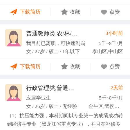
力；具备较强的思维逻辑能力，高效处理各类繁琐事
下载简历
收藏
点赞
务； 学习能力：有清晰的自我定位，能够很好地吸纳
新知识，进入相关工作领域； 性格品质：性格稳重，
做事认真细心，具有较强的执行力、高度敬业精神、
普通教师类,农/林/牧/渔业
3小时前
(张卓璐)
良好的职业操 守和团队协作精神。
我目前已离职，可快速到岗
5千~8千/月
女 / 27岁 / 硕士 / 1年以下
泰山区,中山区
下载简历
收藏
点赞
行政管理类,普通教师类
2天前
(许梦园)
应届毕业生
5千~8千/月
女 / 26岁 / 硕士 / 无经验
金牛区,武侯区,青羊区
（1）抗压能力强，本科期间以专业第一的成绩成功转
到经济学专业（黑龙江省重点专业），并且在补修多