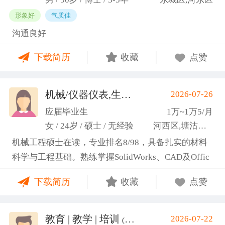
形象好
气质佳
沟通良好
下载简历
收藏
点赞
机械/仪器仪表,生产管理/研发
2026-07-26
(高蕾)
应届毕业生
1万~1万5/月
女 / 24岁 / 硕士 / 无经验
河西区,塘沽区,东丽区
机械工程硕士在读，专业排名8/98，具备扎实的材料
科学与工程基础。熟练掌握SolidWorks、CAD及Offic
e办公软件，通过CET-6(465分)。作为项目负责人主导
下载简历
收藏
点赞
2项天津市科研项目，擅长实验设计与数据分析;曾带
领跨专业团队获全国焊接创新创意大赛一等奖，具备
优秀的团队协作与沟通协调能力，责任心强，渴望将
教育 | 教学 | 培训
2026-07-22
(汤山文)