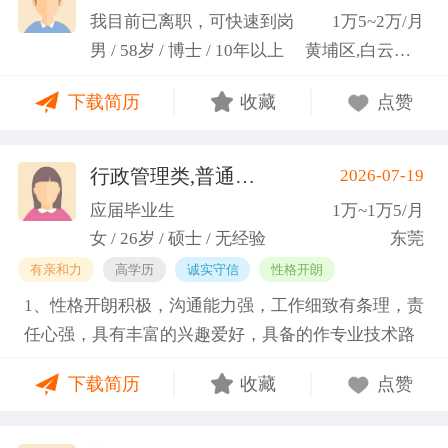
科研严谨性融入实践工作中
我目前已离职，可快速到岗
1万5~2万/月
男 / 58岁 / 博士 / 10年以上
黄埔区,白云区,增城市
下载简历
收藏
点赞
行政管理类,普通教师类
2026-07-19
(蓝小艳)
应届毕业生
1万~1万5/月
女 / 26岁 / 硕士 / 无经验
东莞
有亲和力
高学历
诚实守信
性格开朗
1、性格开朗积极，沟通能力强，工作细致有条理，责
任心强，具有丰富的兴趣爱好，具备的作专业技术路
线图的能力。 2、具有丰富的宣传、组织经验。曾担
下载简历
收藏
点赞
任班级生活委员与课程助管，多次组织班级篮球、羽
毛球和趣味运动会等团建活动，也积极参与社团的相