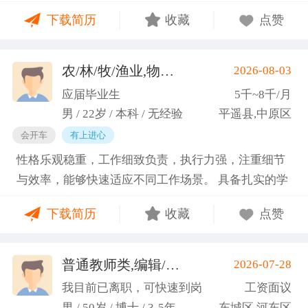
门课程的同时取得保研资格，成功保研至江西财经大
下载简历
收藏
点赞
学；研一刚入学就跟随导师参加多个项目书撰写，其
中包括各类横向课题和国家社科基金项目、国家自科
基金项目以及国家重大课题项目申报书的撰写。
农/林/牧/渔业,物业管理,环保,物流/仓储,人事/行政/后勤
2026-08-03
（2）沟通能力强，2023年9月-2024年6月在研究生管
应届毕业生
5千~8千/月
理办公室担任助管，主要负责硕士、博士研究生开
男 / 22岁 / 本科 / 无经验
平遥县,中原区
题、预答辩和正式答辩答辩秘书工作，同时负责研究
会开车
有上进心
生入学复试相关工作，研究生日常事务管理工作，与
性格乐观稳重，工作细致负责，执行力强，注重细节
老师和同学多方沟通协调；2025年4月-2025年7月在
与效率，能够快速适应不同工作场景。 具备扎实的学
图书馆信息处担任助管，主要负责毕业生论文查重、
科知识储备与多维度实践经验，形成了清晰的工作思
上传，毕业生信息核对，以及协助图书馆老师与学生
下载简历
收藏
点赞
路与良好的问题处理意识。 拥有较强的团队协作与跨
沟通举办各种活动。 （3）组织管理能力强，在读期
部门沟通能力，秉持持续学习的态度，立志在岗位上
间担任英语口语社团社长，在社团纳新时期招到团员
稳步成长并创造价值。
普通教师类,编辑/出版/印刷
2026-07-28
一百余人，并组织每天口语晨读活动，同时不定期举
(刘先生)
办各种社团内部活动，如迎新、英语角等。
我目前已离职，可快速到岗
工资面议
男 / 50岁 / 博士 / 3-5年
东城区,河东区