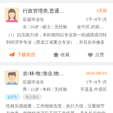
行政管理类,普通教师类
3天前
(许梦园)
应届毕业生
5千~8千/月
女 / 26岁 / 硕士 / 无经验
金牛区,武侯区,青羊区
（1）抗压能力强，本科期间以专业第一的成绩成功转
到经济学专业（黑龙江省重点专业），并且在补修多
门课程的同时取得保研资格，成功保研至江西财经大
下载简历
收藏
点赞
学；研一刚入学就跟随导师参加多个项目书撰写，其
中包括各类横向课题和国家社科基金项目、国家自科
基金项目以及国家重大课题项目申报书的撰写。
农/林/牧/渔业,物业管理,环保,物流/仓储,人事/行政/后勤
2026-08-03
（2）沟通能力强，2023年9月-2024年6月在研究生管
应届毕业生
5千~8千/月
理办公室担任助管，主要负责硕士、博士研究生开
男 / 22岁 / 本科 / 无经验
平遥县,中原区
题、预答辩和正式答辩答辩秘书工作，同时负责研究
会开车
有上进心
生入学复试相关工作，研究生日常事务管理工作，与
性格乐观稳重，工作细致负责，执行力强，注重细节
老师和同学多方沟通协调；2025年4月-2025年7月在