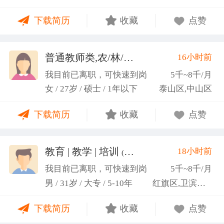
力；具备较强的思维逻辑能力，高效处理各类繁琐事
下载简历
收藏
点赞
务； 学习能力：有清晰的自我定位，能够很好地吸纳
新知识，进入相关工作领域； 性格品质：性格稳重，
做事认真细心，具有较强的执行力、高度敬业精神、
普通教师类,农/林/牧/渔业
16小时前
(张卓璐)
良好的职业操 守和团队协作精神。
我目前已离职，可快速到岗
5千~8千/月
女 / 27岁 / 硕士 / 1年以下
泰山区,中山区
下载简历
收藏
点赞
教育 | 教学 | 培训
18小时前
(张福境)
我目前已离职，可快速到岗
5千~8千/月
男 / 31岁 / 大专 / 5-10年
红旗区,卫滨区,牧野区
下载简历
收藏
点赞