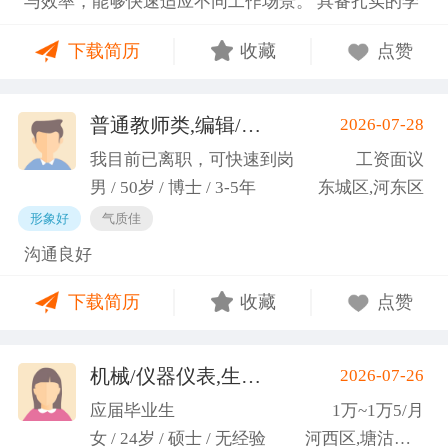
与效率，能够快速适应不同工作场景。 具备扎实的学
图书馆信息处担任助管，主要负责毕业生论文查重、
科知识储备与多维度实践经验，形成了清晰的工作思
上传，毕业生信息核对，以及协助图书馆老师与学生
下载简历
收藏
点赞
路与良好的问题处理意识。 拥有较强的团队协作与跨
沟通举办各种活动。 （3）组织管理能力强，在读期
部门沟通能力，秉持持续学习的态度，立志在岗位上
间担任英语口语社团社长，在社团纳新时期招到团员
稳步成长并创造价值。
普通教师类,编辑/出版/印刷
2026-07-28
一百余人，并组织每天口语晨读活动，同时不定期举
(刘先生)
办各种社团内部活动，如迎新、英语角等。
我目前已离职，可快速到岗
工资面议
男 / 50岁 / 博士 / 3-5年
东城区,河东区
形象好
气质佳
沟通良好
下载简历
收藏
点赞
机械/仪器仪表,生产管理/研发
2026-07-26
(高蕾)
应届毕业生
1万~1万5/月
女 / 24岁 / 硕士 / 无经验
河西区,塘沽区,东丽区