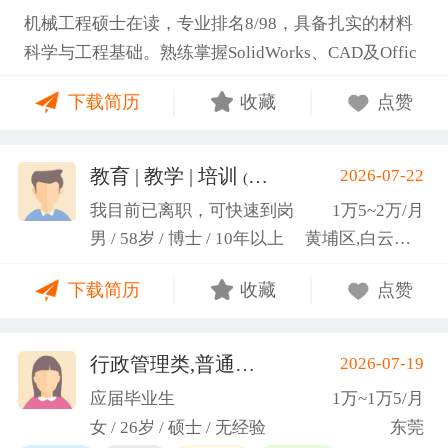
机械工程硕士在读，专业排名8/98，具备扎实的材料
科学与工程基础。熟练掌握SolidWorks、CAD及Offic
e办公软件，通过CET-6(465分)。作为项目负责人主导
下载简历
收藏
点赞
2项天津市科研项目，擅长实验设计与数据分析;曾带
领跨专业团队获全国焊接创新创意大赛一等奖，具备
优秀的团队协作与沟通协调能力，责任心强，渴望将
教育 | 教学 | 培训
2026-07-22
(汤山文)
科研严谨性融入实践工作中
我目前已离职，可快速到岗
1万5~2万/月
男 / 58岁 / 博士 / 10年以上
黄埔区,白云区,增城市
下载简历
收藏
点赞
行政管理类,普通教师类
2026-07-19
(蓝小艳)
应届毕业生
1万~1万5/月
女 / 26岁 / 硕士 / 无经验
东莞