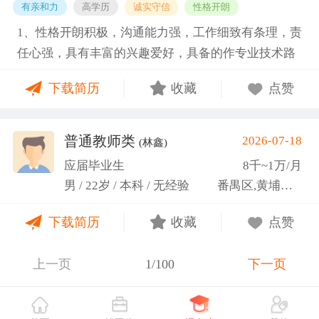
有亲和力
高学历
诚实守信
性格开朗
1、性格开朗积极，沟通能力强，工作细致有条理，责
任心强，具有丰富的兴趣爱好，具备的作专业技术路
线图的能力。 2、具有丰富的宣传、组织经验。曾担
下载简历
收藏
点赞
任班级生活委员与课程助管，多次组织班级篮球、羽
毛球和趣味运动会等团建活动，也积极参与社团的相
关活动。
普通教师类
2026-07-18
(林鑫)
应届毕业生
8千~1万/月
男 / 22岁 / 本科 / 无经验
番禺区,黄埔区,越秀区
下载简历
收藏
点赞
上一页
1/100
下一页