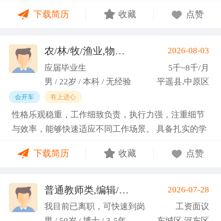
门课程的同时取得保研资格，成功保研至江西财经大
下载简历
收藏
点赞
学；研一刚入学就跟随导师参加多个项目书撰写，其
中包括各类横向课题和国家社科基金项目、国家自科
基金项目以及国家重大课题项目申报书的撰写。
农/林/牧/渔业,物业管理,环保,物流/仓储,人事/行政/后勤
2026-08-03
（2）沟通能力强，2023年9月-2024年6月在研究生管
应届毕业生
5千~8千/月
理办公室担任助管，主要负责硕士、博士研究生开
男 / 22岁 / 本科 / 无经验
平遥县,中原区
题、预答辩和正式答辩答辩秘书工作，同时负责研究
会开车
有上进心
生入学复试相关工作，研究生日常事务管理工作，与
性格乐观稳重，工作细致负责，执行力强，注重细节
老师和同学多方沟通协调；2025年4月-2025年7月在
与效率，能够快速适应不同工作场景。 具备扎实的学
图书馆信息处担任助管，主要负责毕业生论文查重、
科知识储备与多维度实践经验，形成了清晰的工作思
上传，毕业生信息核对，以及协助图书馆老师与学生
下载简历
收藏
点赞
路与良好的问题处理意识。 拥有较强的团队协作与跨
沟通举办各种活动。 （3）组织管理能力强，在读期
部门沟通能力，秉持持续学习的态度，立志在岗位上
间担任英语口语社团社长，在社团纳新时期招到团员
稳步成长并创造价值。
普通教师类,编辑/出版/印刷
2026-07-28
一百余人，并组织每天口语晨读活动，同时不定期举
(刘先生)
办各种社团内部活动，如迎新、英语角等。
我目前已离职，可快速到岗
工资面议
男 / 50岁 / 博士 / 3-5年
东城区,河东区