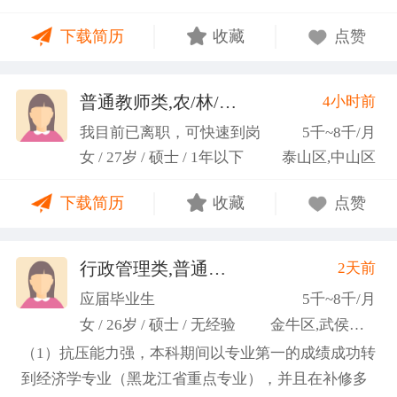
力；具备较强的思维逻辑能力，高效处理各类繁琐事
下载简历
收藏
点赞
务； 学习能力：有清晰的自我定位，能够很好地吸纳
新知识，进入相关工作领域； 性格品质：性格稳重，
做事认真细心，具有较强的执行力、高度敬业精神、
普通教师类,农/林/牧/渔业
4小时前
(张卓璐)
良好的职业操 守和团队协作精神。
我目前已离职，可快速到岗
5千~8千/月
女 / 27岁 / 硕士 / 1年以下
泰山区,中山区
下载简历
收藏
点赞
行政管理类,普通教师类
2天前
(许梦园)
应届毕业生
5千~8千/月
女 / 26岁 / 硕士 / 无经验
金牛区,武侯区,青羊区
（1）抗压能力强，本科期间以专业第一的成绩成功转
到经济学专业（黑龙江省重点专业），并且在补修多