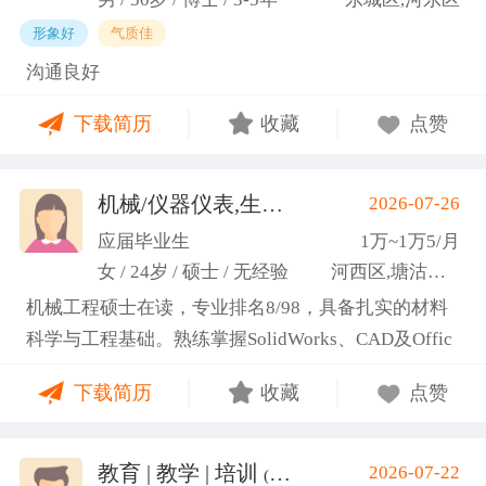
形象好
气质佳
沟通良好
下载简历
收藏
点赞
机械/仪器仪表,生产管理/研发
2026-07-26
(高蕾)
应届毕业生
1万~1万5/月
女 / 24岁 / 硕士 / 无经验
河西区,塘沽区,东丽区
机械工程硕士在读，专业排名8/98，具备扎实的材料
科学与工程基础。熟练掌握SolidWorks、CAD及Offic
e办公软件，通过CET-6(465分)。作为项目负责人主导
下载简历
收藏
点赞
2项天津市科研项目，擅长实验设计与数据分析;曾带
领跨专业团队获全国焊接创新创意大赛一等奖，具备
优秀的团队协作与沟通协调能力，责任心强，渴望将
教育 | 教学 | 培训
2026-07-22
(汤山文)