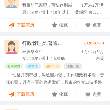
科研严谨性融入实践工作中
我目前已离职，可快速到岗
1万5~2万/月
男 / 58岁 / 博士 / 10年以上
黄埔区,白云区,增城市
下载简历
收藏
点赞
行政管理类,普通教师类
2026-07-19
(蓝小艳)
应届毕业生
1万~1万5/月
女 / 26岁 / 硕士 / 无经验
东莞
有亲和力
高学历
诚实守信
性格开朗
1、性格开朗积极，沟通能力强，工作细致有条理，责
任心强，具有丰富的兴趣爱好，具备的作专业技术路
线图的能力。 2、具有丰富的宣传、组织经验。曾担
下载简历
收藏
点赞
任班级生活委员与课程助管，多次组织班级篮球、羽
毛球和趣味运动会等团建活动，也积极参与社团的相