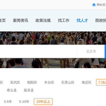
网站首
首页
新闻资讯
政策法规
找工作
找人才
院校
北京市
区
宣武区
朝阳区
丰台区
石景山区
海淀区
门头
密云县
延庆县
3-5年
5-10年
10年以上