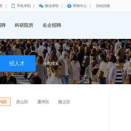
页
|
手机求职
|
微信求职
|
帮助中心
|
旧站回顾
招聘
科研院所
名企招聘
分类搜索
沟区
房山区
通州区
顺义区