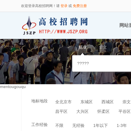
欢迎登录高校招聘网！请
登录
或
免费注册
网站
精准
全文
mentougouqu
地标地段
全北京市
东城区
西城区
崇文
昌平区
大兴区
怀柔区
平谷区
工作经验
不限
无经验
1年以下
1-3年