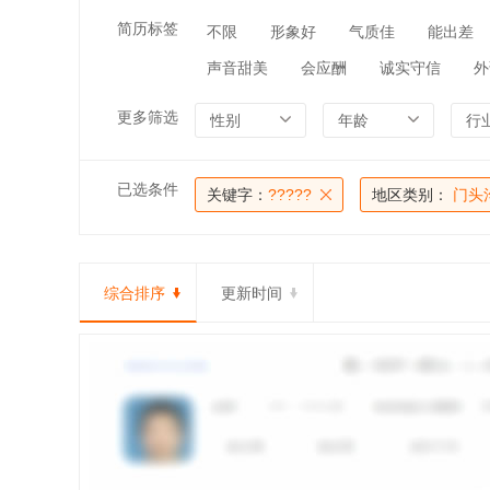
简历标签
不限
形象好
气质佳
能出差
声音甜美
会应酬
诚实守信
外
更多筛选
性别
年龄
行
已选条件
关键字：
?????
地区类别：
门头
综合排序
更新时间