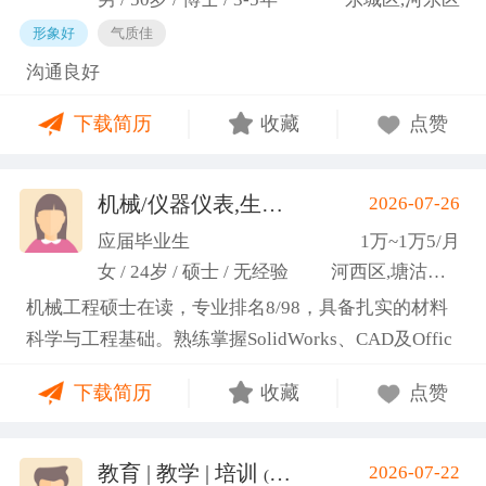
形象好
气质佳
沟通良好
下载简历
收藏
点赞
机械/仪器仪表,生产管理/研发
2026-07-26
(高蕾)
应届毕业生
1万~1万5/月
女 / 24岁 / 硕士 / 无经验
河西区,塘沽区,东丽区
机械工程硕士在读，专业排名8/98，具备扎实的材料
科学与工程基础。熟练掌握SolidWorks、CAD及Offic
e办公软件，通过CET-6(465分)。作为项目负责人主导
下载简历
收藏
点赞
2项天津市科研项目，擅长实验设计与数据分析;曾带
领跨专业团队获全国焊接创新创意大赛一等奖，具备
优秀的团队协作与沟通协调能力，责任心强，渴望将
教育 | 教学 | 培训
2026-07-22
(汤山文)