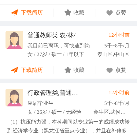
力；具备较强的思维逻辑能力，高效处理各类繁琐事
下载简历
收藏
点赞
务； 学习能力：有清晰的自我定位，能够很好地吸纳
新知识，进入相关工作领域； 性格品质：性格稳重，
做事认真细心，具有较强的执行力、高度敬业精神、
普通教师类,农/林/牧/渔业
12小时前
(张卓璐)
良好的职业操 守和团队协作精神。
我目前已离职，可快速到岗
5千~8千/月
女 / 27岁 / 硕士 / 1年以下
泰山区,中山区
下载简历
收藏
点赞
行政管理类,普通教师类
12小时前
(许梦园)
应届毕业生
5千~8千/月
女 / 26岁 / 硕士 / 无经验
金牛区,武侯区,青羊区
（1）抗压能力强，本科期间以专业第一的成绩成功转
到经济学专业（黑龙江省重点专业），并且在补修多