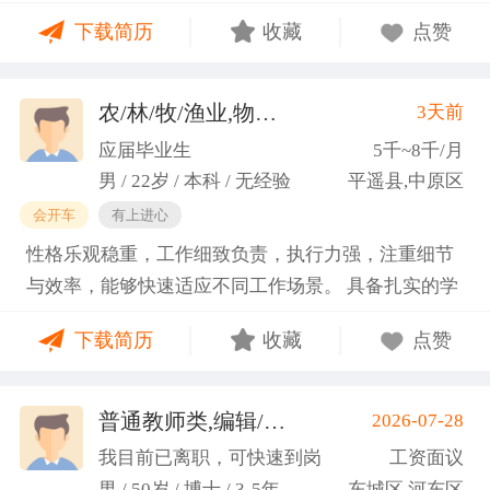
门课程的同时取得保研资格，成功保研至江西财经大
下载简历
收藏
点赞
学；研一刚入学就跟随导师参加多个项目书撰写，其
中包括各类横向课题和国家社科基金项目、国家自科
基金项目以及国家重大课题项目申报书的撰写。
农/林/牧/渔业,物业管理,环保,物流/仓储,人事/行政/后勤
3天前
（2）沟通能力强，2023年9月-2024年6月在研究生管
应届毕业生
5千~8千/月
理办公室担任助管，主要负责硕士、博士研究生开
男 / 22岁 / 本科 / 无经验
平遥县,中原区
题、预答辩和正式答辩答辩秘书工作，同时负责研究
会开车
有上进心
生入学复试相关工作，研究生日常事务管理工作，与
性格乐观稳重，工作细致负责，执行力强，注重细节
老师和同学多方沟通协调；2025年4月-2025年7月在
与效率，能够快速适应不同工作场景。 具备扎实的学
图书馆信息处担任助管，主要负责毕业生论文查重、
科知识储备与多维度实践经验，形成了清晰的工作思
上传，毕业生信息核对，以及协助图书馆老师与学生
下载简历
收藏
点赞
路与良好的问题处理意识。 拥有较强的团队协作与跨
沟通举办各种活动。 （3）组织管理能力强，在读期
部门沟通能力，秉持持续学习的态度，立志在岗位上
间担任英语口语社团社长，在社团纳新时期招到团员
稳步成长并创造价值。
普通教师类,编辑/出版/印刷
2026-07-28
一百余人，并组织每天口语晨读活动，同时不定期举
(刘先生)
办各种社团内部活动，如迎新、英语角等。
我目前已离职，可快速到岗
工资面议
男 / 50岁 / 博士 / 3-5年
东城区,河东区