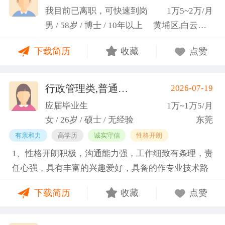
科研严谨性融入实践工作中
我目前已离职，可快速到岗
1万5~2万/月
男 / 58岁 / 博士 / 10年以上
黄埔区,白云区,增城市
下载简历
收藏
点赞
行政管理类,普通教师类
2026-07-19
(蓝小艳)
应届毕业生
1万~1万5/月
女 / 26岁 / 硕士 / 无经验
东莞
有亲和力
高学历
诚实守信
性格开朗
1、性格开朗积极，沟通能力强，工作细致有条理，责
任心强，具有丰富的兴趣爱好，具备的作专业技术路
线图的能力。 2、具有丰富的宣传、组织经验。曾担
下载简历
收藏
点赞
任班级生活委员与课程助管，多次组织班级篮球、羽
毛球和趣味运动会等团建活动，也积极参与社团的相