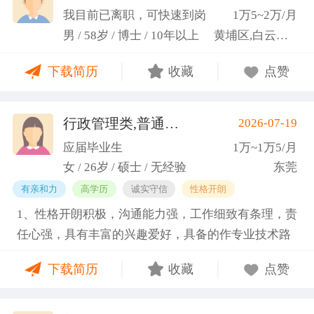
科研严谨性融入实践工作中
我目前已离职，可快速到岗
1万5~2万/月
男 / 58岁 / 博士 / 10年以上
黄埔区,白云区,增城市
下载简历
收藏
点赞
行政管理类,普通教师类
2026-07-19
(蓝小艳)
应届毕业生
1万~1万5/月
女 / 26岁 / 硕士 / 无经验
东莞
有亲和力
高学历
诚实守信
性格开朗
1、性格开朗积极，沟通能力强，工作细致有条理，责
任心强，具有丰富的兴趣爱好，具备的作专业技术路
线图的能力。 2、具有丰富的宣传、组织经验。曾担
下载简历
收藏
点赞
任班级生活委员与课程助管，多次组织班级篮球、羽
毛球和趣味运动会等团建活动，也积极参与社团的相