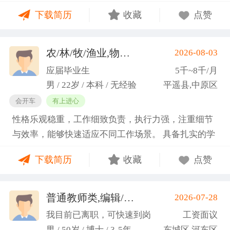
门课程的同时取得保研资格，成功保研至江西财经大
下载简历
收藏
点赞
学；研一刚入学就跟随导师参加多个项目书撰写，其
中包括各类横向课题和国家社科基金项目、国家自科
基金项目以及国家重大课题项目申报书的撰写。
农/林/牧/渔业,物业管理,环保,物流/仓储,人事/行政/后勤
2026-08-03
（2）沟通能力强，2023年9月-2024年6月在研究生管
应届毕业生
5千~8千/月
理办公室担任助管，主要负责硕士、博士研究生开
男 / 22岁 / 本科 / 无经验
平遥县,中原区
题、预答辩和正式答辩答辩秘书工作，同时负责研究
会开车
有上进心
生入学复试相关工作，研究生日常事务管理工作，与
性格乐观稳重，工作细致负责，执行力强，注重细节
老师和同学多方沟通协调；2025年4月-2025年7月在
与效率，能够快速适应不同工作场景。 具备扎实的学
图书馆信息处担任助管，主要负责毕业生论文查重、
科知识储备与多维度实践经验，形成了清晰的工作思
上传，毕业生信息核对，以及协助图书馆老师与学生
下载简历
收藏
点赞
路与良好的问题处理意识。 拥有较强的团队协作与跨
沟通举办各种活动。 （3）组织管理能力强，在读期
部门沟通能力，秉持持续学习的态度，立志在岗位上
间担任英语口语社团社长，在社团纳新时期招到团员
稳步成长并创造价值。
普通教师类,编辑/出版/印刷
2026-07-28
一百余人，并组织每天口语晨读活动，同时不定期举
(刘先生)
办各种社团内部活动，如迎新、英语角等。
我目前已离职，可快速到岗
工资面议
男 / 50岁 / 博士 / 3-5年
东城区,河东区