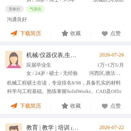
形象好
气质佳
沟通良好
下载简历
收藏
点赞
机械/仪器仪表,生产管理/研发
2026-07-26
(高蕾)
应届毕业生
1万~1万5/月
女 / 24岁 / 硕士 / 无经验
河西区,塘沽区,东丽区
机械工程硕士在读，专业排名8/98，具备扎实的材料
科学与工程基础。熟练掌握SolidWorks、CAD及Offic
e办公软件，通过CET-6(465分)。作为项目负责人主导
下载简历
收藏
点赞
2项天津市科研项目，擅长实验设计与数据分析;曾带
领跨专业团队获全国焊接创新创意大赛一等奖，具备
优秀的团队协作与沟通协调能力，责任心强，渴望将
教育 | 教学 | 培训
2026-07-22
(汤山文)