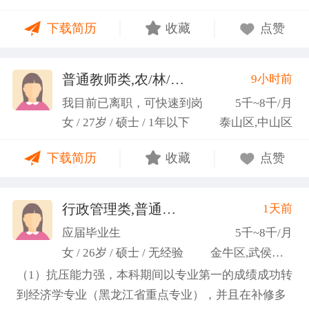
力；具备较强的思维逻辑能力，高效处理各类繁琐事
下载简历
收藏
点赞
务； 学习能力：有清晰的自我定位，能够很好地吸纳
新知识，进入相关工作领域； 性格品质：性格稳重，
做事认真细心，具有较强的执行力、高度敬业精神、
普通教师类,农/林/牧/渔业
9小时前
(张卓璐)
良好的职业操 守和团队协作精神。
我目前已离职，可快速到岗
5千~8千/月
女 / 27岁 / 硕士 / 1年以下
泰山区,中山区
下载简历
收藏
点赞
行政管理类,普通教师类
1天前
(许梦园)
应届毕业生
5千~8千/月
女 / 26岁 / 硕士 / 无经验
金牛区,武侯区,青羊区
（1）抗压能力强，本科期间以专业第一的成绩成功转
到经济学专业（黑龙江省重点专业），并且在补修多