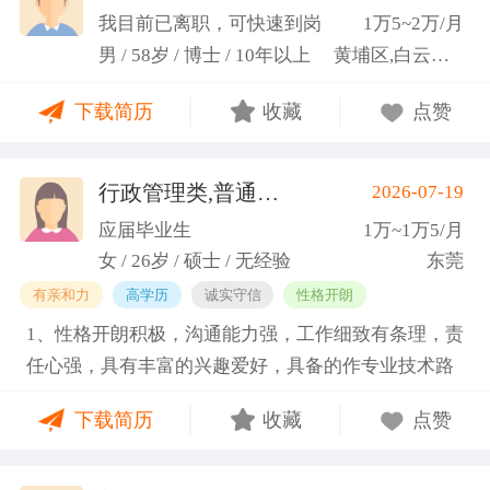
科研严谨性融入实践工作中
我目前已离职，可快速到岗
1万5~2万/月
男 / 58岁 / 博士 / 10年以上
黄埔区,白云区,增城市
下载简历
收藏
点赞
行政管理类,普通教师类
2026-07-19
(蓝小艳)
应届毕业生
1万~1万5/月
女 / 26岁 / 硕士 / 无经验
东莞
有亲和力
高学历
诚实守信
性格开朗
1、性格开朗积极，沟通能力强，工作细致有条理，责
任心强，具有丰富的兴趣爱好，具备的作专业技术路
线图的能力。 2、具有丰富的宣传、组织经验。曾担
下载简历
收藏
点赞
任班级生活委员与课程助管，多次组织班级篮球、羽
毛球和趣味运动会等团建活动，也积极参与社团的相