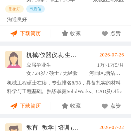
形象好
气质佳
沟通良好
下载简历
收藏
点赞
机械/仪器仪表,生产管理/研发
2026-07-26
(高蕾)
应届毕业生
1万~1万5/月
女 / 24岁 / 硕士 / 无经验
河西区,塘沽区,东丽区
机械工程硕士在读，专业排名8/98，具备扎实的材料
科学与工程基础。熟练掌握SolidWorks、CAD及Offic
e办公软件，通过CET-6(465分)。作为项目负责人主导
下载简历
收藏
点赞
2项天津市科研项目，擅长实验设计与数据分析;曾带
领跨专业团队获全国焊接创新创意大赛一等奖，具备
优秀的团队协作与沟通协调能力，责任心强，渴望将
教育 | 教学 | 培训
2026-07-22
(汤山文)