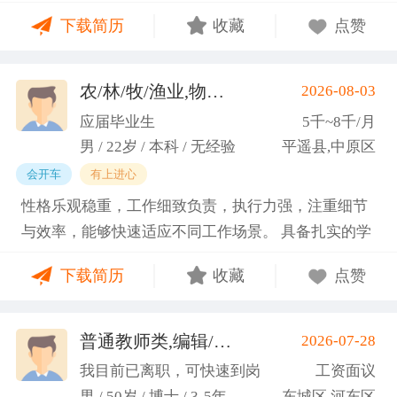
门课程的同时取得保研资格，成功保研至江西财经大
下载简历
收藏
点赞
学；研一刚入学就跟随导师参加多个项目书撰写，其
中包括各类横向课题和国家社科基金项目、国家自科
基金项目以及国家重大课题项目申报书的撰写。
农/林/牧/渔业,物业管理,环保,物流/仓储,人事/行政/后勤
2026-08-03
（2）沟通能力强，2023年9月-2024年6月在研究生管
应届毕业生
5千~8千/月
理办公室担任助管，主要负责硕士、博士研究生开
男 / 22岁 / 本科 / 无经验
平遥县,中原区
题、预答辩和正式答辩答辩秘书工作，同时负责研究
会开车
有上进心
生入学复试相关工作，研究生日常事务管理工作，与
性格乐观稳重，工作细致负责，执行力强，注重细节
老师和同学多方沟通协调；2025年4月-2025年7月在
与效率，能够快速适应不同工作场景。 具备扎实的学
图书馆信息处担任助管，主要负责毕业生论文查重、
科知识储备与多维度实践经验，形成了清晰的工作思
上传，毕业生信息核对，以及协助图书馆老师与学生
下载简历
收藏
点赞
路与良好的问题处理意识。 拥有较强的团队协作与跨
沟通举办各种活动。 （3）组织管理能力强，在读期
部门沟通能力，秉持持续学习的态度，立志在岗位上
间担任英语口语社团社长，在社团纳新时期招到团员
稳步成长并创造价值。
普通教师类,编辑/出版/印刷
2026-07-28
一百余人，并组织每天口语晨读活动，同时不定期举
(刘先生)
办各种社团内部活动，如迎新、英语角等。
我目前已离职，可快速到岗
工资面议
男 / 50岁 / 博士 / 3-5年
东城区,河东区