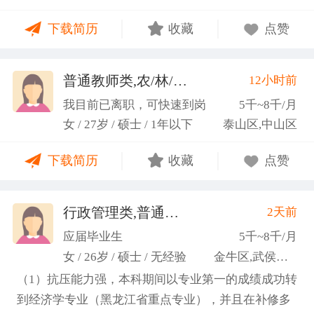
力；具备较强的思维逻辑能力，高效处理各类繁琐事
下载简历
收藏
点赞
务； 学习能力：有清晰的自我定位，能够很好地吸纳
新知识，进入相关工作领域； 性格品质：性格稳重，
做事认真细心，具有较强的执行力、高度敬业精神、
普通教师类,农/林/牧/渔业
12小时前
(张卓璐)
良好的职业操 守和团队协作精神。
我目前已离职，可快速到岗
5千~8千/月
女 / 27岁 / 硕士 / 1年以下
泰山区,中山区
下载简历
收藏
点赞
行政管理类,普通教师类
2天前
(许梦园)
应届毕业生
5千~8千/月
女 / 26岁 / 硕士 / 无经验
金牛区,武侯区,青羊区
（1）抗压能力强，本科期间以专业第一的成绩成功转
到经济学专业（黑龙江省重点专业），并且在补修多