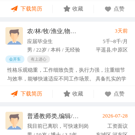
门课程的同时取得保研资格，成功保研至江西财经大
下载简历
收藏
点赞
学；研一刚入学就跟随导师参加多个项目书撰写，其
中包括各类横向课题和国家社科基金项目、国家自科
基金项目以及国家重大课题项目申报书的撰写。
农/林/牧/渔业,物业管理,环保,物流/仓储,人事/行政/后勤
3天前
（2）沟通能力强，2023年9月-2024年6月在研究生管
应届毕业生
5千~8千/月
理办公室担任助管，主要负责硕士、博士研究生开
男 / 22岁 / 本科 / 无经验
平遥县,中原区
题、预答辩和正式答辩答辩秘书工作，同时负责研究
会开车
有上进心
生入学复试相关工作，研究生日常事务管理工作，与
性格乐观稳重，工作细致负责，执行力强，注重细节
老师和同学多方沟通协调；2025年4月-2025年7月在
与效率，能够快速适应不同工作场景。 具备扎实的学
图书馆信息处担任助管，主要负责毕业生论文查重、
科知识储备与多维度实践经验，形成了清晰的工作思
上传，毕业生信息核对，以及协助图书馆老师与学生
下载简历
收藏
点赞
路与良好的问题处理意识。 拥有较强的团队协作与跨
沟通举办各种活动。 （3）组织管理能力强，在读期
部门沟通能力，秉持持续学习的态度，立志在岗位上
间担任英语口语社团社长，在社团纳新时期招到团员
稳步成长并创造价值。
普通教师类,编辑/出版/印刷
2026-07-28
一百余人，并组织每天口语晨读活动，同时不定期举
(刘先生)
办各种社团内部活动，如迎新、英语角等。
我目前已离职，可快速到岗
工资面议
男 / 50岁 / 博士 / 3-5年
东城区,河东区