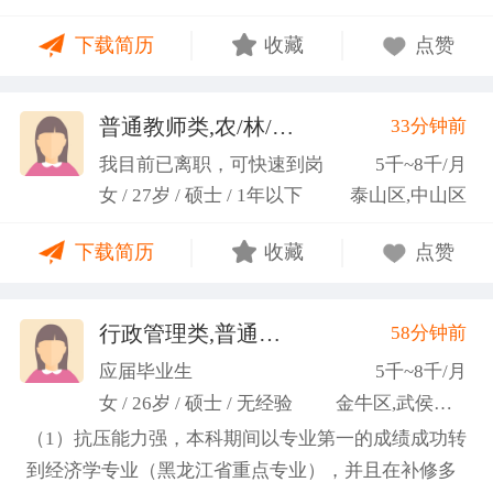
力；具备较强的思维逻辑能力，高效处理各类繁琐事
下载简历
收藏
点赞
务； 学习能力：有清晰的自我定位，能够很好地吸纳
新知识，进入相关工作领域； 性格品质：性格稳重，
做事认真细心，具有较强的执行力、高度敬业精神、
普通教师类,农/林/牧/渔业
33分钟前
(张卓璐)
良好的职业操 守和团队协作精神。
我目前已离职，可快速到岗
5千~8千/月
女 / 27岁 / 硕士 / 1年以下
泰山区,中山区
下载简历
收藏
点赞
行政管理类,普通教师类
58分钟前
(许梦园)
应届毕业生
5千~8千/月
女 / 26岁 / 硕士 / 无经验
金牛区,武侯区,青羊区
（1）抗压能力强，本科期间以专业第一的成绩成功转
到经济学专业（黑龙江省重点专业），并且在补修多