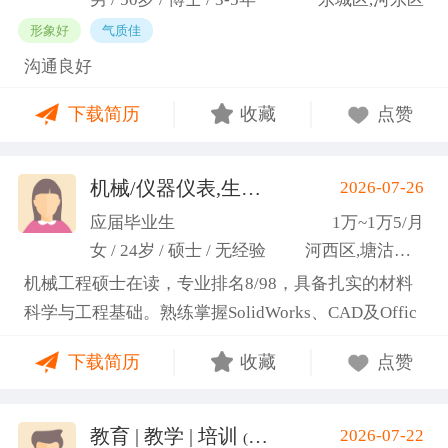
形象好
气质佳
沟通良好
下载简历
收藏
点赞
机械/仪器仪表,生产管理/研发
2026-07-26
(高蕾)
应届毕业生
1万~1万5/月
女 / 24岁 / 硕士 / 无经验
河西区,塘沽区,东丽区
机械工程硕士在读，专业排名8/98，具备扎实的材料
科学与工程基础。熟练掌握SolidWorks、CAD及Offic
e办公软件，通过CET-6(465分)。作为项目负责人主导
下载简历
收藏
点赞
2项天津市科研项目，擅长实验设计与数据分析;曾带
领跨专业团队获全国焊接创新创意大赛一等奖，具备
优秀的团队协作与沟通协调能力，责任心强，渴望将
教育 | 教学 | 培训
2026-07-22
(汤山文)