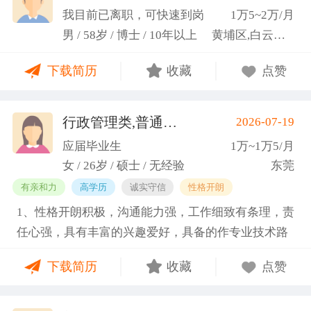
科研严谨性融入实践工作中
我目前已离职，可快速到岗
1万5~2万/月
男 / 58岁 / 博士 / 10年以上
黄埔区,白云区,增城市
下载简历
收藏
点赞
行政管理类,普通教师类
2026-07-19
(蓝小艳)
应届毕业生
1万~1万5/月
女 / 26岁 / 硕士 / 无经验
东莞
有亲和力
高学历
诚实守信
性格开朗
1、性格开朗积极，沟通能力强，工作细致有条理，责
任心强，具有丰富的兴趣爱好，具备的作专业技术路
线图的能力。 2、具有丰富的宣传、组织经验。曾担
下载简历
收藏
点赞
任班级生活委员与课程助管，多次组织班级篮球、羽
毛球和趣味运动会等团建活动，也积极参与社团的相