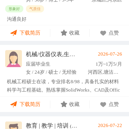
形象好
气质佳
沟通良好
下载简历
收藏
点赞
机械/仪器仪表,生产管理/研发
2026-07-26
(高蕾)
应届毕业生
1万~1万5/月
女 / 24岁 / 硕士 / 无经验
河西区,塘沽区,东丽区
机械工程硕士在读，专业排名8/98，具备扎实的材料
科学与工程基础。熟练掌握SolidWorks、CAD及Offic
e办公软件，通过CET-6(465分)。作为项目负责人主导
下载简历
收藏
点赞
2项天津市科研项目，擅长实验设计与数据分析;曾带
领跨专业团队获全国焊接创新创意大赛一等奖，具备
优秀的团队协作与沟通协调能力，责任心强，渴望将
教育 | 教学 | 培训
2026-07-22
(汤山文)