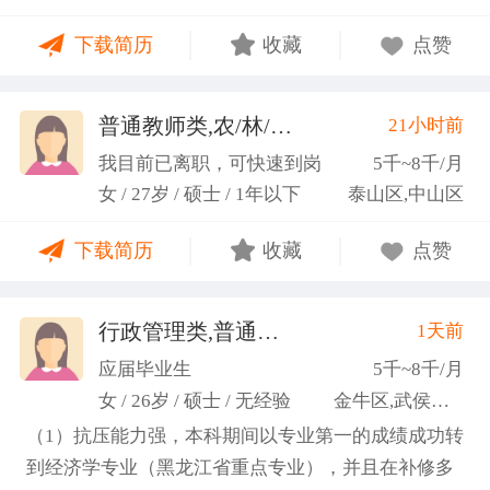
力；具备较强的思维逻辑能力，高效处理各类繁琐事
下载简历
收藏
点赞
务； 学习能力：有清晰的自我定位，能够很好地吸纳
新知识，进入相关工作领域； 性格品质：性格稳重，
做事认真细心，具有较强的执行力、高度敬业精神、
普通教师类,农/林/牧/渔业
21小时前
(张卓璐)
良好的职业操 守和团队协作精神。
我目前已离职，可快速到岗
5千~8千/月
女 / 27岁 / 硕士 / 1年以下
泰山区,中山区
下载简历
收藏
点赞
行政管理类,普通教师类
1天前
(许梦园)
应届毕业生
5千~8千/月
女 / 26岁 / 硕士 / 无经验
金牛区,武侯区,青羊区
（1）抗压能力强，本科期间以专业第一的成绩成功转
到经济学专业（黑龙江省重点专业），并且在补修多