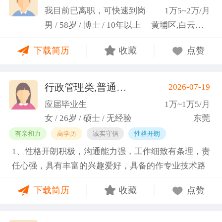
科研严谨性融入实践工作中
我目前已离职，可快速到岗
1万5~2万/月
男 / 58岁 / 博士 / 10年以上
黄埔区,白云区,增城市
下载简历
收藏
点赞
行政管理类,普通教师类
2026-07-19
(蓝小艳)
应届毕业生
1万~1万5/月
女 / 26岁 / 硕士 / 无经验
东莞
有亲和力
高学历
诚实守信
性格开朗
1、性格开朗积极，沟通能力强，工作细致有条理，责
任心强，具有丰富的兴趣爱好，具备的作专业技术路
线图的能力。 2、具有丰富的宣传、组织经验。曾担
下载简历
收藏
点赞
任班级生活委员与课程助管，多次组织班级篮球、羽
毛球和趣味运动会等团建活动，也积极参与社团的相