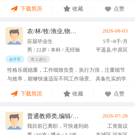
门课程的同时取得保研资格，成功保研至江西财经大
下载简历
收藏
点赞
学；研一刚入学就跟随导师参加多个项目书撰写，其
中包括各类横向课题和国家社科基金项目、国家自科
基金项目以及国家重大课题项目申报书的撰写。
农/林/牧/渔业,物业管理,环保,物流/仓储,人事/行政/后勤
2026-08-03
（2）沟通能力强，2023年9月-2024年6月在研究生管
应届毕业生
5千~8千/月
理办公室担任助管，主要负责硕士、博士研究生开
男 / 22岁 / 本科 / 无经验
平遥县,中原区
题、预答辩和正式答辩答辩秘书工作，同时负责研究
会开车
有上进心
生入学复试相关工作，研究生日常事务管理工作，与
性格乐观稳重，工作细致负责，执行力强，注重细节
老师和同学多方沟通协调；2025年4月-2025年7月在
与效率，能够快速适应不同工作场景。 具备扎实的学
图书馆信息处担任助管，主要负责毕业生论文查重、
科知识储备与多维度实践经验，形成了清晰的工作思
上传，毕业生信息核对，以及协助图书馆老师与学生
下载简历
收藏
点赞
路与良好的问题处理意识。 拥有较强的团队协作与跨
沟通举办各种活动。 （3）组织管理能力强，在读期
部门沟通能力，秉持持续学习的态度，立志在岗位上
间担任英语口语社团社长，在社团纳新时期招到团员
稳步成长并创造价值。
普通教师类,编辑/出版/印刷
2026-07-28
一百余人，并组织每天口语晨读活动，同时不定期举
(刘先生)
办各种社团内部活动，如迎新、英语角等。
我目前已离职，可快速到岗
工资面议
男 / 50岁 / 博士 / 3-5年
东城区,河东区