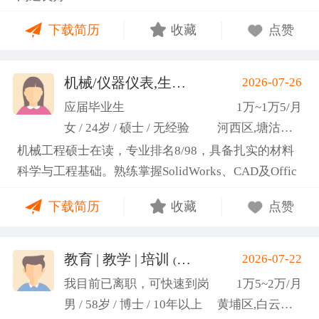
下载简历
收藏
点赞
机械/仪器仪表,生产管理/研发
2026-07-26
(高蕾)
应届毕业生
1万~1万5/月
女 / 24岁 / 硕士 / 无经验
河西区,塘沽区,东丽区
机械工程硕士在读，专业排名8/98，具备扎实的材料
科学与工程基础。熟练掌握SolidWorks、CAD及Offic
e办公软件，通过CET-6(465分)。作为项目负责人主导
下载简历
收藏
点赞
2项天津市科研项目，擅长实验设计与数据分析;曾带
领跨专业团队获全国焊接创新创意大赛一等奖，具备
优秀的团队协作与沟通协调能力，责任心强，渴望将
教育 | 教学 | 培训
2026-07-22
(汤山文)
科研严谨性融入实践工作中
我目前已离职，可快速到岗
1万5~2万/月
男 / 58岁 / 博士 / 10年以上
黄埔区,白云区,增城市