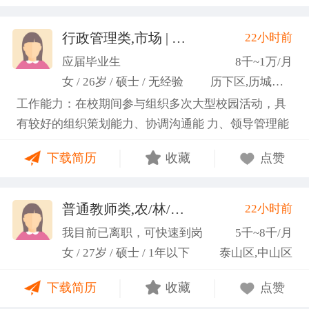
行政管理类,市场 | 媒介 | 广告 | 设计,人事/行政/后勤
22小时前
应届毕业生
8千~1万/月
女 / 26岁 / 硕士 / 无经验
历下区,历城区,市中区
工作能力：在校期间参与组织多次大型校园活动，具
有较好的组织策划能力、协调沟通能 力、领导管理能
力；具备较强的思维逻辑能力，高效处理各类繁琐事
下载简历
收藏
点赞
务； 学习能力：有清晰的自我定位，能够很好地吸纳
新知识，进入相关工作领域； 性格品质：性格稳重，
做事认真细心，具有较强的执行力、高度敬业精神、
普通教师类,农/林/牧/渔业
22小时前
(张卓璐)
良好的职业操 守和团队协作精神。
我目前已离职，可快速到岗
5千~8千/月
女 / 27岁 / 硕士 / 1年以下
泰山区,中山区
下载简历
收藏
点赞