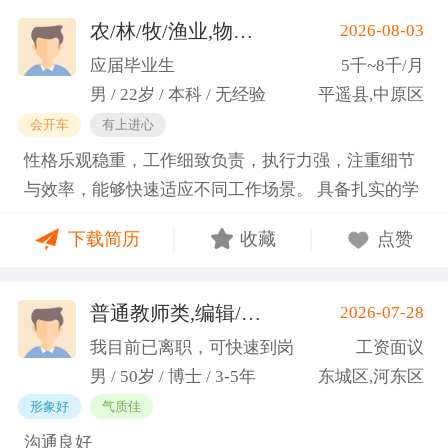
基金项目以及国家重大课题项目申报书的撰写。
农/林/牧/渔业,物业管理,环保,物流/仓储,人事/行政/后勤
2026-08-03
（2）沟通能力强，2023年9月-2024年6月在研究生管
应届毕业生
5千~8千/月
理办公室担任助管，主要负责硕士、博士研究生开
男 / 22岁 / 本科 / 无经验
平遥县,中原区
题、预答辩和正式答辩答辩秘书工作，同时负责研究
会开车
有上进心
生入学复试相关工作，研究生日常事务管理工作，与
性格乐观稳重，工作细致负责，执行力强，注重细节
老师和同学多方沟通协调；2025年4月-2025年7月在
与效率，能够快速适应不同工作场景。 具备扎实的学
图书馆信息处担任助管，主要负责毕业生论文查重、
科知识储备与多维度实践经验，形成了清晰的工作思
上传，毕业生信息核对，以及协助图书馆老师与学生
下载简历
收藏
点赞
路与良好的问题处理意识。 拥有较强的团队协作与跨
沟通举办各种活动。 （3）组织管理能力强，在读期
部门沟通能力，秉持持续学习的态度，立志在岗位上
间担任英语口语社团社长，在社团纳新时期招到团员
稳步成长并创造价值。
普通教师类,编辑/出版/印刷
2026-07-28
一百余人，并组织每天口语晨读活动，同时不定期举
(刘先生)
办各种社团内部活动，如迎新、英语角等。
我目前已离职，可快速到岗
工资面议
男 / 50岁 / 博士 / 3-5年
东城区,河东区
形象好
气质佳
沟通良好