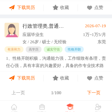
下载简历
收藏
点赞
行政管理类,普通教师类
2026-07-19
(蓝小艳)
应届毕业生
1万~1万5/月
女 / 26岁 / 硕士 / 无经验
东莞
有亲和力
高学历
诚实守信
性格开朗
1、性格开朗积极，沟通能力强，工作细致有条理，责
任心强，具有丰富的兴趣爱好，具备的作专业技术路
线图的能力。 2、具有丰富的宣传、组织经验。曾担
下载简历
收藏
点赞
任班级生活委员与课程助管，多次组织班级篮球、羽
毛球和趣味运动会等团建活动，也积极参与社团的相
上一页
1/100
下一页
关活动。