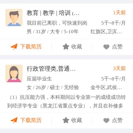
教育 | 教学 | 培训
1天前
(张福境)
我目前已离职，可快速到岗
5千~8千/月
男 / 31岁 / 大专 / 5-10年
红旗区,卫滨区,牧野区
下载简历
收藏
点赞
行政管理类,普通教师类
3天前
(许梦园)
应届毕业生
5千~8千/月
女 / 26岁 / 硕士 / 无经验
金牛区,武侯区,青羊区
（1）抗压能力强，本科期间以专业第一的成绩成功转
到经济学专业（黑龙江省重点专业），并且在补修多
门课程的同时取得保研资格，成功保研至江西财经大
下载简历
收藏
点赞
学；研一刚入学就跟随导师参加多个项目书撰写，其
中包括各类横向课题和国家社科基金项目、国家自科