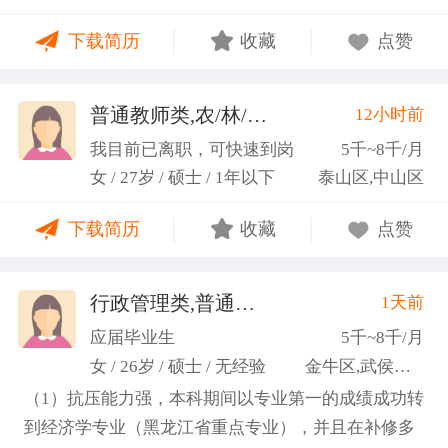
力；具备较强的思维逻辑能力，高效处理各类繁琐事
下载简历
收藏
点赞
务； 学习能力：有清晰的自我定位，能够很好地吸纳
新知识，进入相关工作领域； 性格品质：性格稳重，
做事认真细心，具有较强的执行力、高度敬业精神、
普通教师类,农/林/牧/渔业
12小时前
(张卓璐)
良好的职业操 守和团队协作精神。
我目前已离职，可快速到岗
5千~8千/月
女 / 27岁 / 硕士 / 1年以下
泰山区,中山区
下载简历
收藏
点赞
行政管理类,普通教师类
1天前
(许梦园)
应届毕业生
5千~8千/月
女 / 26岁 / 硕士 / 无经验
金牛区,武侯区,青羊区
（1）抗压能力强，本科期间以专业第一的成绩成功转
到经济学专业（黑龙江省重点专业），并且在补修多