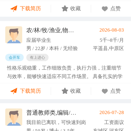
门课程的同时取得保研资格，成功保研至江西财经大
下载简历
收藏
点赞
学；研一刚入学就跟随导师参加多个项目书撰写，其
中包括各类横向课题和国家社科基金项目、国家自科
基金项目以及国家重大课题项目申报书的撰写。
农/林/牧/渔业,物业管理,环保,物流/仓储,人事/行政/后勤
2026-08-03
（2）沟通能力强，2023年9月-2024年6月在研究生管
应届毕业生
5千~8千/月
理办公室担任助管，主要负责硕士、博士研究生开
男 / 22岁 / 本科 / 无经验
平遥县,中原区
题、预答辩和正式答辩答辩秘书工作，同时负责研究
会开车
有上进心
生入学复试相关工作，研究生日常事务管理工作，与
性格乐观稳重，工作细致负责，执行力强，注重细节
老师和同学多方沟通协调；2025年4月-2025年7月在
与效率，能够快速适应不同工作场景。 具备扎实的学
图书馆信息处担任助管，主要负责毕业生论文查重、
科知识储备与多维度实践经验，形成了清晰的工作思
上传，毕业生信息核对，以及协助图书馆老师与学生
下载简历
收藏
点赞
路与良好的问题处理意识。 拥有较强的团队协作与跨
沟通举办各种活动。 （3）组织管理能力强，在读期
部门沟通能力，秉持持续学习的态度，立志在岗位上
间担任英语口语社团社长，在社团纳新时期招到团员
稳步成长并创造价值。
普通教师类,编辑/出版/印刷
2026-07-28
一百余人，并组织每天口语晨读活动，同时不定期举
(刘先生)
办各种社团内部活动，如迎新、英语角等。
我目前已离职，可快速到岗
工资面议
男 / 50岁 / 博士 / 3-5年
东城区,河东区