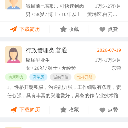
科研严谨性融入实践工作中
我目前已离职，可快速到岗
1万5~2万/月
男 / 58岁 / 博士 / 10年以上
黄埔区,白云区,增城市
下载简历
收藏
点赞
行政管理类,普通教师类
2026-07-19
(蓝小艳)
应届毕业生
1万~1万5/月
女 / 26岁 / 硕士 / 无经验
东莞
有亲和力
高学历
诚实守信
性格开朗
1、性格开朗积极，沟通能力强，工作细致有条理，责
任心强，具有丰富的兴趣爱好，具备的作专业技术路
线图的能力。 2、具有丰富的宣传、组织经验。曾担
下载简历
收藏
点赞
任班级生活委员与课程助管，多次组织班级篮球、羽
毛球和趣味运动会等团建活动，也积极参与社团的相