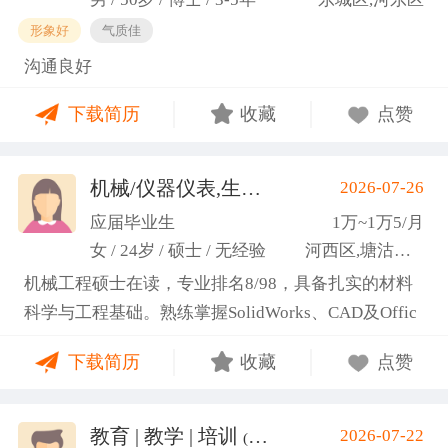
形象好
气质佳
沟通良好
下载简历
收藏
点赞
机械/仪器仪表,生产管理/研发
2026-07-26
(高蕾)
应届毕业生
1万~1万5/月
女 / 24岁 / 硕士 / 无经验
河西区,塘沽区,东丽区
机械工程硕士在读，专业排名8/98，具备扎实的材料
科学与工程基础。熟练掌握SolidWorks、CAD及Offic
e办公软件，通过CET-6(465分)。作为项目负责人主导
下载简历
收藏
点赞
2项天津市科研项目，擅长实验设计与数据分析;曾带
领跨专业团队获全国焊接创新创意大赛一等奖，具备
优秀的团队协作与沟通协调能力，责任心强，渴望将
教育 | 教学 | 培训
2026-07-22
(汤山文)