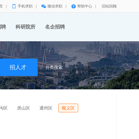
页
|
手机求职
|
微信求职
|
帮助中心
|
旧站回顾
招聘
科研院所
名企招聘
分类搜索
沟区
房山区
通州区
顺义区