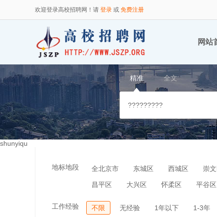
欢迎登录高校招聘网！请
登录
或
免费注册
网站
精准
全文
shunyiqu
地标地段
全北京市
东城区
西城区
崇文
昌平区
大兴区
怀柔区
平谷区
工作经验
不限
无经验
1年以下
1-3年