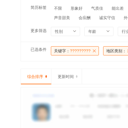
简历标签
不限
形象好
气质佳
能出差
声音甜美
会应酬
诚实守信
外
更多筛选
性别
年龄
行
已选条件
关键字：
?????????
地区类别：
综合排序
更新时间