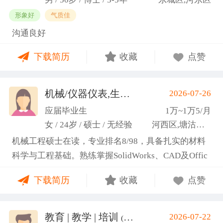
形象好
气质佳
沟通良好
下载简历
收藏
点赞
机械/仪器仪表,生产管理/研发
2026-07-26
(高蕾)
应届毕业生
1万~1万5/月
女 / 24岁 / 硕士 / 无经验
河西区,塘沽区,东丽区
机械工程硕士在读，专业排名8/98，具备扎实的材料
科学与工程基础。熟练掌握SolidWorks、CAD及Offic
e办公软件，通过CET-6(465分)。作为项目负责人主导
下载简历
收藏
点赞
2项天津市科研项目，擅长实验设计与数据分析;曾带
领跨专业团队获全国焊接创新创意大赛一等奖，具备
优秀的团队协作与沟通协调能力，责任心强，渴望将
教育 | 教学 | 培训
2026-07-22
(汤山文)