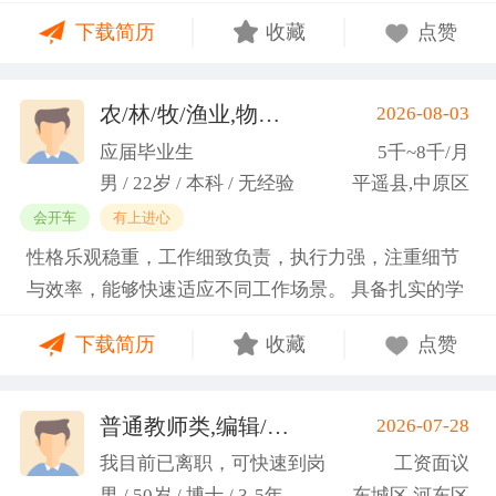
门课程的同时取得保研资格，成功保研至江西财经大
下载简历
收藏
点赞
学；研一刚入学就跟随导师参加多个项目书撰写，其
中包括各类横向课题和国家社科基金项目、国家自科
基金项目以及国家重大课题项目申报书的撰写。
农/林/牧/渔业,物业管理,环保,物流/仓储,人事/行政/后勤
2026-08-03
（2）沟通能力强，2023年9月-2024年6月在研究生管
应届毕业生
5千~8千/月
理办公室担任助管，主要负责硕士、博士研究生开
男 / 22岁 / 本科 / 无经验
平遥县,中原区
题、预答辩和正式答辩答辩秘书工作，同时负责研究
会开车
有上进心
生入学复试相关工作，研究生日常事务管理工作，与
性格乐观稳重，工作细致负责，执行力强，注重细节
老师和同学多方沟通协调；2025年4月-2025年7月在
与效率，能够快速适应不同工作场景。 具备扎实的学
图书馆信息处担任助管，主要负责毕业生论文查重、
科知识储备与多维度实践经验，形成了清晰的工作思
上传，毕业生信息核对，以及协助图书馆老师与学生
下载简历
收藏
点赞
路与良好的问题处理意识。 拥有较强的团队协作与跨
沟通举办各种活动。 （3）组织管理能力强，在读期
部门沟通能力，秉持持续学习的态度，立志在岗位上
间担任英语口语社团社长，在社团纳新时期招到团员
稳步成长并创造价值。
普通教师类,编辑/出版/印刷
2026-07-28
一百余人，并组织每天口语晨读活动，同时不定期举
(刘先生)
办各种社团内部活动，如迎新、英语角等。
我目前已离职，可快速到岗
工资面议
男 / 50岁 / 博士 / 3-5年
东城区,河东区