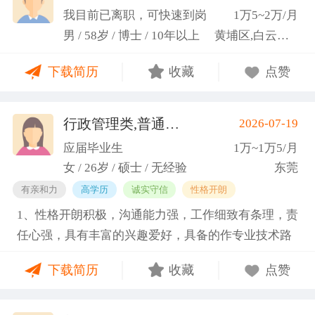
科研严谨性融入实践工作中
我目前已离职，可快速到岗
1万5~2万/月
男 / 58岁 / 博士 / 10年以上
黄埔区,白云区,增城市
下载简历
收藏
点赞
行政管理类,普通教师类
2026-07-19
(蓝小艳)
应届毕业生
1万~1万5/月
女 / 26岁 / 硕士 / 无经验
东莞
有亲和力
高学历
诚实守信
性格开朗
1、性格开朗积极，沟通能力强，工作细致有条理，责
任心强，具有丰富的兴趣爱好，具备的作专业技术路
线图的能力。 2、具有丰富的宣传、组织经验。曾担
下载简历
收藏
点赞
任班级生活委员与课程助管，多次组织班级篮球、羽
毛球和趣味运动会等团建活动，也积极参与社团的相