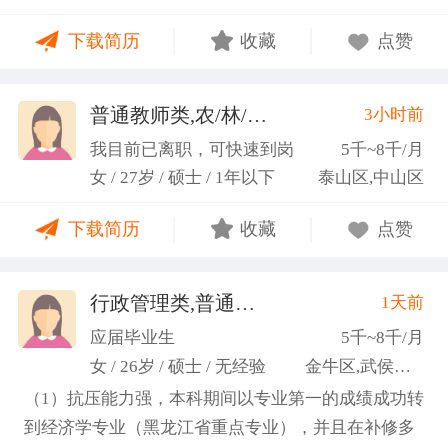
力；具备较强的思维逻辑能力，高效处理各类繁琐事
下载简历
收藏
点赞
务； 学习能力：有清晰的自我定位，能够很好地吸纳
新知识，进入相关工作领域； 性格品质：性格稳重，
做事认真细心，具有较强的执行力、高度敬业精神、
普通教师类,农/林/牧/渔业
3小时前
(张卓璐)
良好的职业操 守和团队协作精神。
我目前已离职，可快速到岗
5千~8千/月
女 / 27岁 / 硕士 / 1年以下
泰山区,中山区
下载简历
收藏
点赞
行政管理类,普通教师类
1天前
(许梦园)
应届毕业生
5千~8千/月
女 / 26岁 / 硕士 / 无经验
金牛区,武侯区,青羊区
（1）抗压能力强，本科期间以专业第一的成绩成功转
到经济学专业（黑龙江省重点专业），并且在补修多