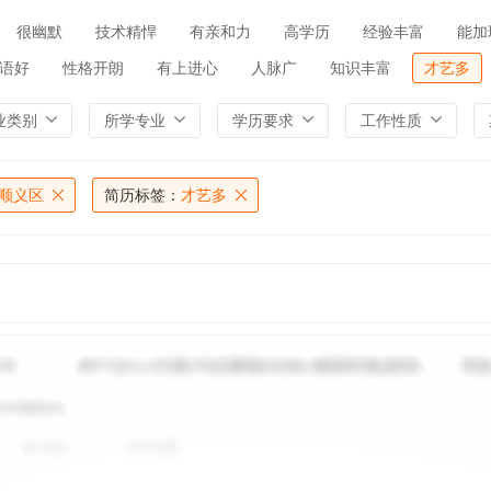
很幽默
技术精悍
有亲和力
高学历
经验丰富
能加
语好
性格开朗
有上进心
人脉广
知识丰富
才艺多
业类别
所学专业
学历要求
工作性质
顺义区
简历标签：
才艺多