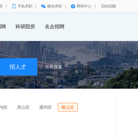
页
|
手机求职
|
微信求职
|
帮助中心
|
旧站回顾
招聘
科研院所
名企招聘
分类搜索
沟区
房山区
通州区
顺义区