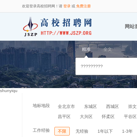
欢迎登录高校招聘网！请
登录
或
免费注册
网站
精准
全文
shunyiqu
地标地段
全北京市
东城区
西城区
崇文
昌平区
大兴区
怀柔区
平谷区
工作经验
不限
无经验
1年以下
1-3年