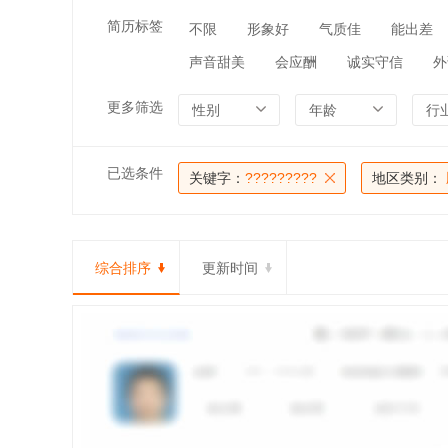
简历标签
不限
形象好
气质佳
能出差
声音甜美
会应酬
诚实守信
外
更多筛选
性别
年龄
行
已选条件
关键字：
?????????
地区类别：
综合排序
更新时间