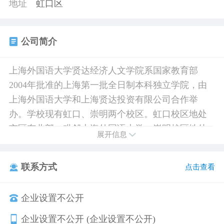
地址
虹口区
公司简介
上海外国语大学贤达经济人文学院系国家教育部
2004年批准的上海第一批全日制本科独立学院，由
上海外国语大学和上海贤达投资有限公司合作举
办。学校现有虹口、崇明两个校区。虹口校区地处
市区东北部，毗邻上海外国语大学；崇明校区地处
展开信息
崇明县陈家镇，托斯卡纳和新古典主义风格的优美
建筑与特有的生态环境相得益彰。 学校依托上海外
联系方式
点击查看
国语大学雄厚的师资力量以及外语教学与研究等方
面的优势，构建以语言类学科为重点、其他学科
企业设置不公开
（专业+英语）协调发展的人才培养体系。目前开设
涉及文学、法学、经济学、管理学、教育学5大门类
企业设置不公开 (企业设置不公开)