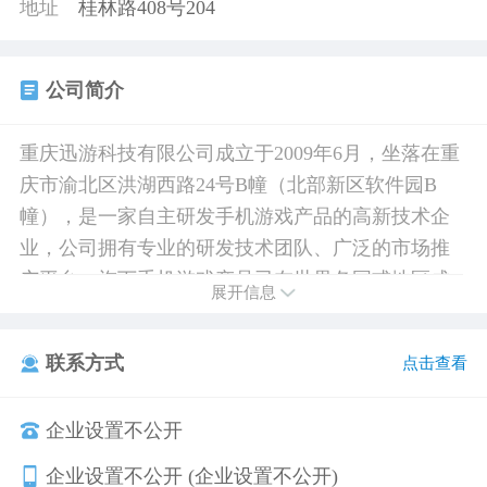
地址
桂林路408号204
公司简介
重庆迅游科技有限公司成立于2009年6月，坐落在重
庆市渝北区洪湖西路24号B幢（北部新区软件园B
幢），是一家自主研发手机游戏产品的高新技术企
业，公司拥有专业的研发技术团队、广泛的市场推
广平台，旗下手机游戏产品已在世界各国或地区成
展开信息
功运营。公司于2011年开始拓展游戏门户网站服
务，设立“开服网”，团队由数位从事互联网行业多
联系方式
点击查看
年，经验丰富的人才组成，立志于为游戏玩家提供
最全、最新、最快的中国互联网游戏资讯，信息内
企业设置不公开
容和服务。同时为国内各大游戏厂商提供全方位的
支持，借由平台优势扩大与各厂商的合作，为厂商
企业设置不公开 (企业设置不公开)